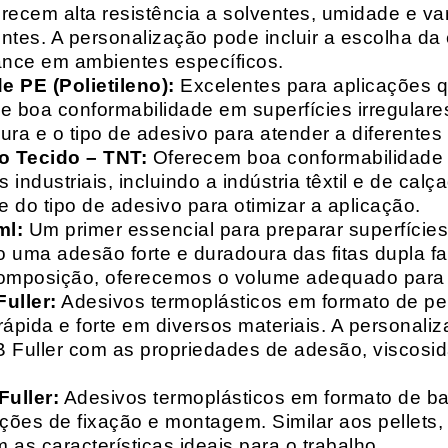
recem alta resistência a solventes, umidade e va
entes. A personalização pode incluir a escolha da 
ance em ambientes específicos.
 PE (Polietileno):
Excelentes para aplicações 
e boa conformabilidade em superfícies irregulare
a e o tipo de adesivo para atender a diferentes
o Tecido – TNT:
Oferecem boa conformabilidade e
 industriais, incluindo a indústria têxtil e de ca
 do tipo de adesivo para otimizar a aplicação.
ml:
Um primer essencial para preparar superfícies
do uma adesão forte e duradoura das fitas dupla f
composição, oferecemos o volume adequado para 
uller:
Adesivos termoplásticos em formato de pell
ápida e forte em diversos materiais. A personali
HB Fuller com as propriedades de adesão, viscos
uller:
Adesivos termoplásticos em formato de bas
ações de fixação e montagem. Similar aos pellets
 as características ideais para o trabalho.