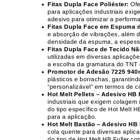
Fitas Dupla Face Poliéster:
Ofe
para aplicações industriais exig
adesivo para otimizar a perform
Fitas Dupla Face em Espuma de
e absorção de vibrações, além d
densidade da espuma, a espessur
Fitas Dupla Face de Tecido Nã
utilizadas em diversas aplicações
a escolha da gramatura do TNT e
Promotor de Adesão 7225 940
plásticos e borrachas, garantin
“personalizável” em termos de 
Hot Melt Pellets – Adesivo HB F
industriais que exigem colagem r
do tipo específico de Hot Melt 
para a aplicação.
Hot Melt Bastão – Adesivo HB F
cola quente para diversas aplic
do tipo de Hot Melt HB Fuller com