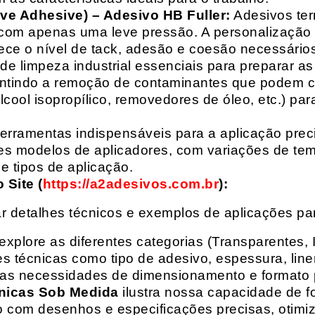
ive Adhesive) – Adesivo HB Fuller:
Adesivos ter
com apenas uma leve pressão. A personalização 
rece o nível de tack, adesão e coesão necessários
e limpeza industrial essenciais para preparar as
arantindo a remoção de contaminantes que podem
álcool isopropílico, removedores de óleo, etc.) p
erramentas indispensáveis para a aplicação preci
es modelos de aplicadores, com variações de tem
e tipos de aplicação.
Site (
https://a2adesivos.com.br
):
r detalhes técnicos e exemplos de aplicações p
 explore as diferentes categorias (Transparentes, 
 técnicas como tipo de adesivo, espessura, liner
suas necessidades de dimensionamento e formato 
nicas Sob Medida
ilustra nossa capacidade de fo
o com desenhos e especificações precisas, otim