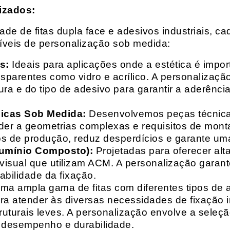
izados:
e de fitas dupla face e adesivos industriais, ca
síveis de personalização sob medida:
s:
Ideais para aplicações onde a estética é impo
ransparentes como vidro e acrílico. A personaliza
ura e do tipo de adesivo para garantir a aderênc
nicas Sob Medida:
Desenvolvemos peças técnicas
nder a geometrias complexas e requisitos de mon
s de produção, reduz desperdícios e garante uma
lumínio Composto):
Projetadas para oferecer alt
isual que utilizam ACM. A personalização garante
abilidade da fixação.
a ampla gama de fitas com diferentes tipos de ade
para atender às diversas necessidades de fixação
uturais leves. A personalização envolve a seleçã
o desempenho e durabilidade.