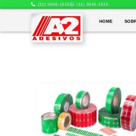
(11) 3646-1616
(11) 3646-1616
HOME
SOB