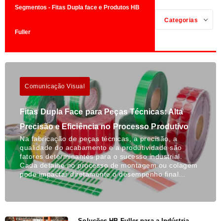
Segmentos - Fitas Dupla face e Produtos HB
Categorias
Fuller
Comunicação Visual
Fitas Dupla Face para Peças Técnicas: Alta
Precisão e Eficiência no Processo Produtivo
Na fabricação de peças técnicas, a precisão, a
qualidade do acabamento e a produtividade são
fatores determinantes para o sucesso industrial.
Cada detalhe no processo de montagem ou colagem
pode impactar diretamente o desempenho final…
Soluções HB Fuller para a Indústria