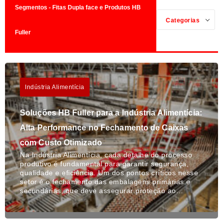
Segmentos - Fitas Dupla face e Produtos HB
Categorias
Fuller
Indústria Alimentícia
Soluções HB Fuller para a Indústria Alimentícia:
Alta Performance no Fechamento de Caixas
com Custo Otimizado
Na Indústria Alimentícia, cada detalhe do processo
produtivo é fundamental para garantir segurança,
qualidade e eficiência. Um dos pontos críticos nesse
setor é o fechamento das embalagens primárias e
secundárias, que deve assegurar proteção ao…