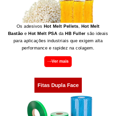
Os adesivos
Hot Melt Pellets
,
Hot Melt
Bastão
e
Hot Melt PSA
da
HB Fuller
são ideais
para aplicações industriais que exigem alta
performance e rapidez na colagem.
Ver mais
Fitas Dupla Face