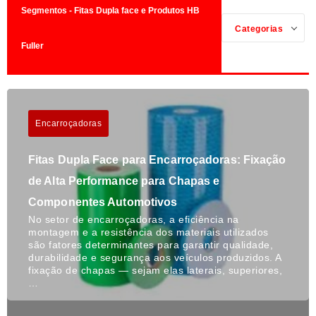
Segmentos - Fitas Dupla face e Produtos HB
Categorias
Fuller
Encarroçadoras
Fitas Dupla Face para Encarroçadoras: Fixação
de Alta Performance para Chapas e
Componentes Automotivos
No setor de encarroçadoras, a eficiência na
montagem e a resistência dos materiais utilizados
são fatores determinantes para garantir qualidade,
durabilidade e segurança aos veículos produzidos. A
fixação de chapas — sejam elas laterais, superiores,
…