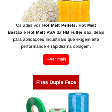
Os adesivos
Hot Melt Pellets
,
Hot Melt
Bastão
e
Hot Melt PSA
da
HB Fuller
são ideais
para aplicações industriais que exigem alta
performance e rapidez na colagem.
Ver mais
Fitas Dupla Face