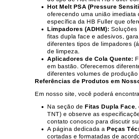
Hot Melt PSA (Pressure Sensit
oferecendo uma união imediata 
específica da HB Fuller que ofe
Limpadores (ADHM):
Soluções d
fitas dupla face e adesivos, g
diferentes tipos de limpadores (
de limpeza.
Aplicadores de Cola Quente:
F
em bastão. Oferecemos diferent
diferentes volumes de produção 
Referências de Produtos em Nosso 
Em nosso site, você poderá encontra
Na seção de
Fitas Dupla Face
,
TNT) e observe as especificações
contato conosco para discutir 
A página dedicada a
Peças Téc
cortadas e formatadas de acord