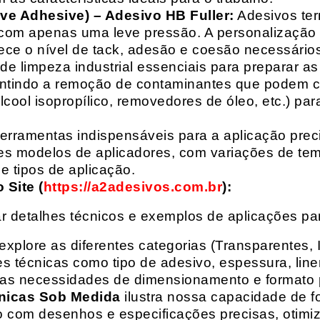
ive Adhesive) – Adesivo HB Fuller:
Adesivos ter
com apenas uma leve pressão. A personalização 
rece o nível de tack, adesão e coesão necessários
e limpeza industrial essenciais para preparar as
arantindo a remoção de contaminantes que podem
álcool isopropílico, removedores de óleo, etc.) p
erramentas indispensáveis para a aplicação preci
es modelos de aplicadores, com variações de tem
e tipos de aplicação.
Site (
https://a2adesivos.com.br
):
r detalhes técnicos e exemplos de aplicações p
 explore as diferentes categorias (Transparentes, 
 técnicas como tipo de adesivo, espessura, liner
suas necessidades de dimensionamento e formato 
nicas Sob Medida
ilustra nossa capacidade de fo
o com desenhos e especificações precisas, otim