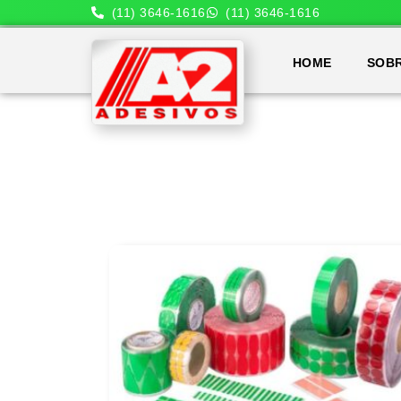
(11) 3646-1616
(11) 3646-1616
HOME
SOB