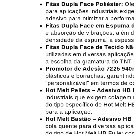
Fitas Dupla Face Poliéster:
Ofe
para aplicações industriais exig
adesivo para otimizar a perform
Fitas Dupla Face em Espuma de
e absorção de vibrações, além d
densidade da espuma, a espessur
Fitas Dupla Face de Tecido Nã
utilizadas em diversas aplicações
a escolha da gramatura do TNT e
Promotor de Adesão 7225 940
plásticos e borrachas, garantin
“personalizável” em termos de 
Hot Melt Pellets – Adesivo HB F
industriais que exigem colagem r
do tipo específico de Hot Melt 
para a aplicação.
Hot Melt Bastão – Adesivo HB F
cola quente para diversas aplic
do tipo de Hot Melt HB Fuller com