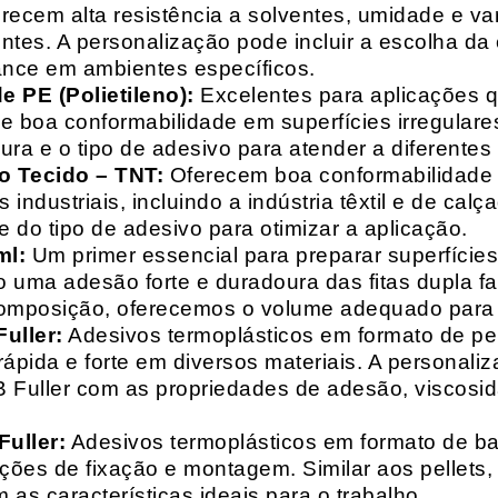
recem alta resistência a solventes, umidade e va
entes. A personalização pode incluir a escolha da 
ance em ambientes específicos.
 PE (Polietileno):
Excelentes para aplicações 
e boa conformabilidade em superfícies irregulare
a e o tipo de adesivo para atender a diferentes
o Tecido – TNT:
Oferecem boa conformabilidade e
 industriais, incluindo a indústria têxtil e de ca
 do tipo de adesivo para otimizar a aplicação.
ml:
Um primer essencial para preparar superfícies
do uma adesão forte e duradoura das fitas dupla f
composição, oferecemos o volume adequado para 
uller:
Adesivos termoplásticos em formato de pell
ápida e forte em diversos materiais. A personali
HB Fuller com as propriedades de adesão, viscos
uller:
Adesivos termoplásticos em formato de bas
ações de fixação e montagem. Similar aos pellets
 as características ideais para o trabalho.