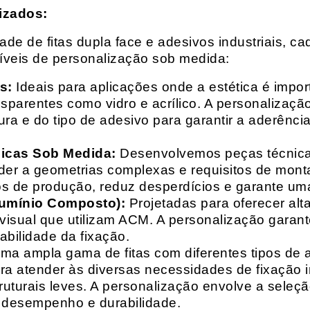
izados:
e de fitas dupla face e adesivos industriais, ca
síveis de personalização sob medida:
s:
Ideais para aplicações onde a estética é impo
ransparentes como vidro e acrílico. A personaliza
ura e do tipo de adesivo para garantir a aderênc
nicas Sob Medida:
Desenvolvemos peças técnicas
nder a geometrias complexas e requisitos de mon
s de produção, reduz desperdícios e garante uma
lumínio Composto):
Projetadas para oferecer alt
isual que utilizam ACM. A personalização garante
abilidade da fixação.
a ampla gama de fitas com diferentes tipos de ade
para atender às diversas necessidades de fixação
uturais leves. A personalização envolve a seleçã
o desempenho e durabilidade.