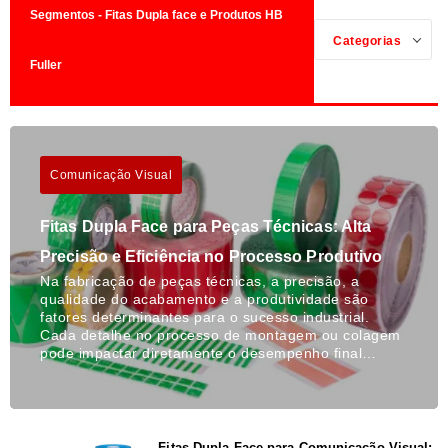
Segmentos - Fitas Dupla face e Produtos HB
Categorias
Fuller
Comunicação Visual
Fitas Dupla Face para Peças Técnicas: Alta
Precisão e Eficiência no Processo Produtivo
Na fabricação de peças técnicas, a precisão, a
qualidade do acabamento e a produtividade são
fatores determinantes para o sucesso industrial.
Cada detalhe no processo de montagem ou colagem
pode impactar diretamente o desempenho final…
Fitas Dupla Face para Comunicação Visual: