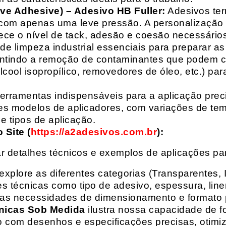
ive Adhesive) – Adesivo HB Fuller:
Adesivos ter
com apenas uma leve pressão. A personalização 
rece o nível de tack, adesão e coesão necessários
e limpeza industrial essenciais para preparar as
arantindo a remoção de contaminantes que podem
álcool isopropílico, removedores de óleo, etc.) p
erramentas indispensáveis para a aplicação preci
es modelos de aplicadores, com variações de tem
e tipos de aplicação.
Site (
https://a2adesivos.com.br
):
r detalhes técnicos e exemplos de aplicações p
 explore as diferentes categorias (Transparentes, 
 técnicas como tipo de adesivo, espessura, liner
suas necessidades de dimensionamento e formato 
nicas Sob Medida
ilustra nossa capacidade de fo
o com desenhos e especificações precisas, otim