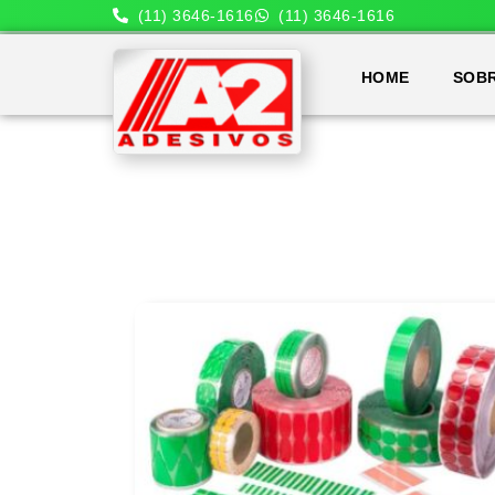
(11) 3646-1616
(11) 3646-1616
HOME
SOB