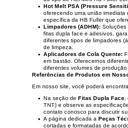
Hot Melt PSA (Pressure Sensit
oferecendo uma união imediata 
específica da HB Fuller que ofe
Limpadores (ADHM):
Soluções d
fitas dupla face e adesivos, g
diferentes tipos de limpadores (
de limpeza.
Aplicadores de Cola Quente:
F
em bastão. Oferecemos diferent
diferentes volumes de produção 
Referências de Produtos em Nosso 
Em nosso site, você poderá encontra
Na seção de
Fitas Dupla Face
,
TNT) e observe as especificações
contato conosco para discutir 
A página dedicada a
Peças Téc
cortadas e formatadas de acord