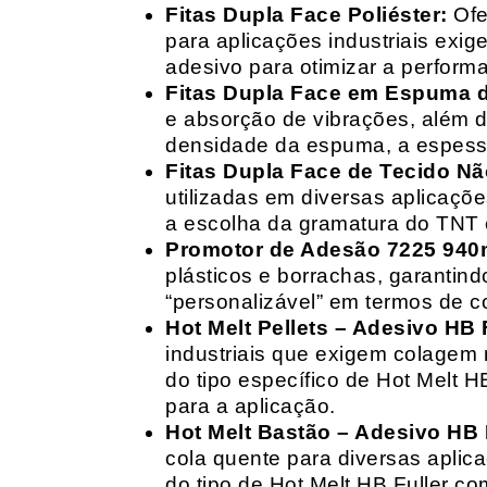
Fitas Dupla Face Poliéster:
Ofe
para aplicações industriais exig
adesivo para otimizar a perform
Fitas Dupla Face em Espuma de
e absorção de vibrações, além d
densidade da espuma, a espessur
Fitas Dupla Face de Tecido Nã
utilizadas em diversas aplicações
a escolha da gramatura do TNT e
Promotor de Adesão 7225 940
plásticos e borrachas, garantin
“personalizável” em termos de 
Hot Melt Pellets – Adesivo HB F
industriais que exigem colagem r
do tipo específico de Hot Melt 
para a aplicação.
Hot Melt Bastão – Adesivo HB F
cola quente para diversas aplic
do tipo de Hot Melt HB Fuller com