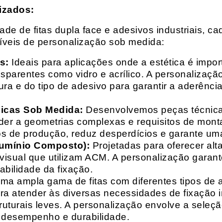
izados:
e de fitas dupla face e adesivos industriais, ca
síveis de personalização sob medida:
s:
Ideais para aplicações onde a estética é impo
ransparentes como vidro e acrílico. A personaliza
ura e do tipo de adesivo para garantir a aderênc
nicas Sob Medida:
Desenvolvemos peças técnicas
nder a geometrias complexas e requisitos de mon
s de produção, reduz desperdícios e garante uma
lumínio Composto):
Projetadas para oferecer alt
isual que utilizam ACM. A personalização garante
abilidade da fixação.
a ampla gama de fitas com diferentes tipos de ade
para atender às diversas necessidades de fixação
uturais leves. A personalização envolve a seleçã
o desempenho e durabilidade.