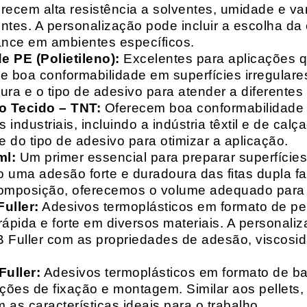
recem alta resistência a solventes, umidade e va
entes. A personalização pode incluir a escolha da 
ance em ambientes específicos.
 PE (Polietileno):
Excelentes para aplicações 
e boa conformabilidade em superfícies irregulare
a e o tipo de adesivo para atender a diferentes
o Tecido – TNT:
Oferecem boa conformabilidade e
 industriais, incluindo a indústria têxtil e de ca
 do tipo de adesivo para otimizar a aplicação.
ml:
Um primer essencial para preparar superfícies
do uma adesão forte e duradoura das fitas dupla f
composição, oferecemos o volume adequado para 
uller:
Adesivos termoplásticos em formato de pell
ápida e forte em diversos materiais. A personali
HB Fuller com as propriedades de adesão, viscos
uller:
Adesivos termoplásticos em formato de bas
ações de fixação e montagem. Similar aos pellets
 as características ideais para o trabalho.