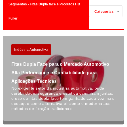
Segmentos - Fitas Dupla face e Produtos HB
Categorias
Fuller
Indústria Automotiva
Fitas Dupla Face para o Mercado Automotivo
Alta Performance e Confiabilidade para
Aplicações Técnicas
No exigente setor da indústria automotiva, onde
durabilidade, segurança e estética caminham juntas,
o uso de fitas dupla face tem ganhado cada vez mais
destaque como alternativa eficiente e moderna aos
métodos de fixação tradicionais.…