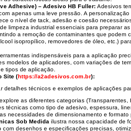
ive Adhesive) – Adesivo HB Fuller:
Adesivos ter
com apenas uma leve pressão. A personalização 
rece o nível de tack, adesão e coesão necessários
e limpeza industrial essenciais para preparar as
arantindo a remoção de contaminantes que podem
álcool isopropílico, removedores de óleo, etc.) p
erramentas indispensáveis para a aplicação preci
es modelos de aplicadores, com variações de tem
e tipos de aplicação.
Site (
https://a2adesivos.com.br
):
r detalhes técnicos e exemplos de aplicações p
 explore as diferentes categorias (Transparentes, 
 técnicas como tipo de adesivo, espessura, liner
suas necessidades de dimensionamento e formato 
nicas Sob Medida
ilustra nossa capacidade de fo
o com desenhos e especificações precisas, otim