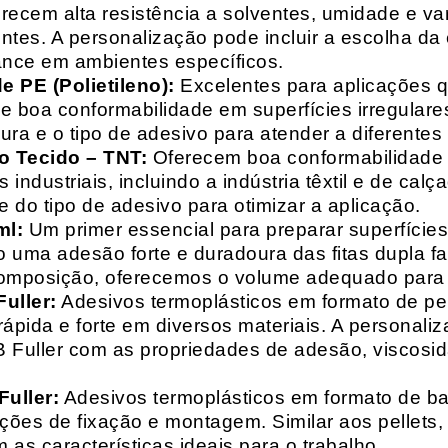
recem alta resistência a solventes, umidade e va
entes. A personalização pode incluir a escolha da 
ance em ambientes específicos.
 PE (Polietileno):
Excelentes para aplicações 
e boa conformabilidade em superfícies irregulare
a e o tipo de adesivo para atender a diferentes
o Tecido – TNT:
Oferecem boa conformabilidade e
 industriais, incluindo a indústria têxtil e de ca
 do tipo de adesivo para otimizar a aplicação.
ml:
Um primer essencial para preparar superfícies
do uma adesão forte e duradoura das fitas dupla f
composição, oferecemos o volume adequado para 
uller:
Adesivos termoplásticos em formato de pell
ápida e forte em diversos materiais. A personali
HB Fuller com as propriedades de adesão, viscos
uller:
Adesivos termoplásticos em formato de bas
ações de fixação e montagem. Similar aos pellets
 as características ideais para o trabalho.