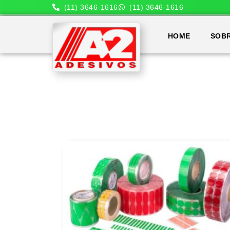
(11) 3646-1616
(11) 3646-1616
HOME
SOB