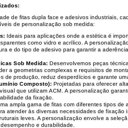
izados:
e de fitas dupla face e adesivos industriais, ca
síveis de personalização sob medida:
s:
Ideais para aplicações onde a estética é impo
ransparentes como vidro e acrílico. A personaliza
ura e do tipo de adesivo para garantir a aderênc
nicas Sob Medida:
Desenvolvemos peças técnicas
nder a geometrias complexas e requisitos de mon
s de produção, reduz desperdícios e garante uma
lumínio Composto):
Projetadas para oferecer alt
isual que utilizam ACM. A personalização garante
abilidade da fixação.
a ampla gama de fitas com diferentes tipos de ade
para atender às diversas necessidades de fixação
uturais leves. A personalização envolve a seleçã
o desempenho e durabilidade.