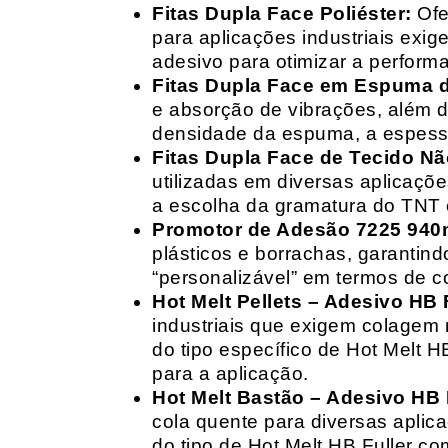
Fitas Dupla Face Poliéster:
Ofe
para aplicações industriais exig
adesivo para otimizar a perform
Fitas Dupla Face em Espuma de
e absorção de vibrações, além d
densidade da espuma, a espessur
Fitas Dupla Face de Tecido Nã
utilizadas em diversas aplicações
a escolha da gramatura do TNT e
Promotor de Adesão 7225 940
plásticos e borrachas, garantin
“personalizável” em termos de 
Hot Melt Pellets – Adesivo HB F
industriais que exigem colagem r
do tipo específico de Hot Melt 
para a aplicação.
Hot Melt Bastão – Adesivo HB F
cola quente para diversas aplic
do tipo de Hot Melt HB Fuller com