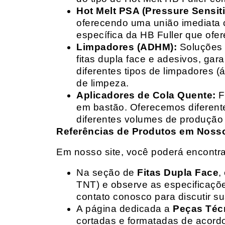
Hot Melt PSA (Pressure Sensit
oferecendo uma união imediata 
específica da HB Fuller que ofe
Limpadores (ADHM):
Soluções d
fitas dupla face e adesivos, g
diferentes tipos de limpadores (
de limpeza.
Aplicadores de Cola Quente:
F
em bastão. Oferecemos diferent
diferentes volumes de produção 
Referências de Produtos em Nosso 
Em nosso site, você poderá encontra
Na seção de
Fitas Dupla Face
,
TNT) e observe as especificações
contato conosco para discutir 
A página dedicada a
Peças Téc
cortadas e formatadas de acord