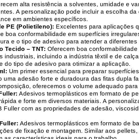
recem alta resistência a solventes, umidade e va
entes. A personalização pode incluir a escolha da 
ance em ambientes específicos.
 PE (Polietileno):
Excelentes para aplicações 
e boa conformabilidade em superfícies irregulare
a e o tipo de adesivo para atender a diferentes
o Tecido – TNT:
Oferecem boa conformabilidade e
 industriais, incluindo a indústria têxtil e de ca
 do tipo de adesivo para otimizar a aplicação.
ml:
Um primer essencial para preparar superfícies
do uma adesão forte e duradoura das fitas dupla f
composição, oferecemos o volume adequado para 
uller:
Adesivos termoplásticos em formato de pell
ápida e forte em diversos materiais. A personali
HB Fuller com as propriedades de adesão, viscos
uller:
Adesivos termoplásticos em formato de bas
ações de fixação e montagem. Similar aos pellets
 as características ideais para o trabalho.