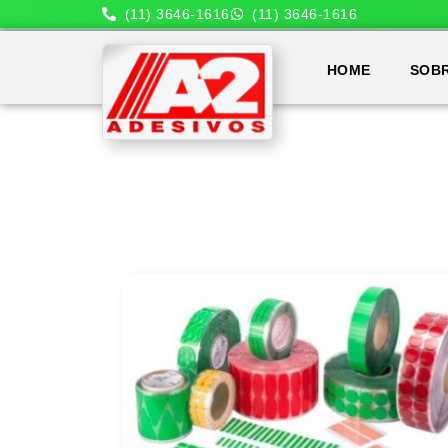
(11) 3646-1616
(11) 3646-1616
HOME
SOB