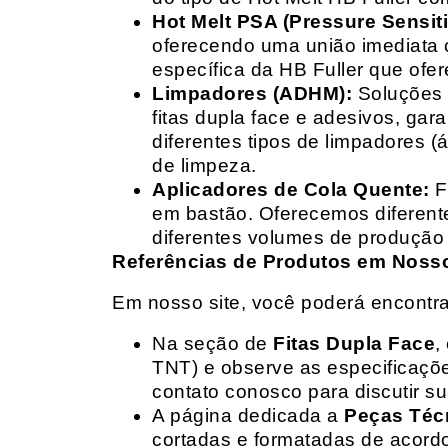
Hot Melt PSA (Pressure Sensit
oferecendo uma união imediata 
específica da HB Fuller que ofe
Limpadores (ADHM):
Soluções d
fitas dupla face e adesivos, g
diferentes tipos de limpadores (
de limpeza.
Aplicadores de Cola Quente:
F
em bastão. Oferecemos diferent
diferentes volumes de produção 
Referências de Produtos em Nosso 
Em nosso site, você poderá encontra
Na seção de
Fitas Dupla Face
,
TNT) e observe as especificações
contato conosco para discutir 
A página dedicada a
Peças Téc
cortadas e formatadas de acord