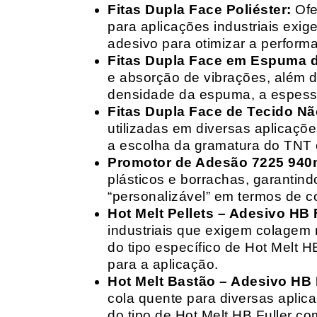
Fitas Dupla Face Poliéster:
Ofe
para aplicações industriais exig
adesivo para otimizar a perform
Fitas Dupla Face em Espuma de
e absorção de vibrações, além d
densidade da espuma, a espessur
Fitas Dupla Face de Tecido Nã
utilizadas em diversas aplicações
a escolha da gramatura do TNT e
Promotor de Adesão 7225 940
plásticos e borrachas, garantin
“personalizável” em termos de 
Hot Melt Pellets – Adesivo HB F
industriais que exigem colagem r
do tipo específico de Hot Melt 
para a aplicação.
Hot Melt Bastão – Adesivo HB F
cola quente para diversas aplic
do tipo de Hot Melt HB Fuller com