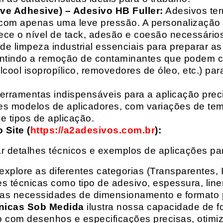
ive Adhesive) – Adesivo HB Fuller:
Adesivos ter
com apenas uma leve pressão. A personalização 
rece o nível de tack, adesão e coesão necessários
e limpeza industrial essenciais para preparar as
arantindo a remoção de contaminantes que podem
álcool isopropílico, removedores de óleo, etc.) p
erramentas indispensáveis para a aplicação preci
es modelos de aplicadores, com variações de tem
e tipos de aplicação.
Site (
https://a2adesivos.com.br
):
r detalhes técnicos e exemplos de aplicações p
 explore as diferentes categorias (Transparentes, 
 técnicas como tipo de adesivo, espessura, liner
suas necessidades de dimensionamento e formato 
nicas Sob Medida
ilustra nossa capacidade de fo
o com desenhos e especificações precisas, otim