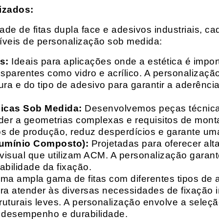
izados:
e de fitas dupla face e adesivos industriais, ca
síveis de personalização sob medida:
s:
Ideais para aplicações onde a estética é impo
ransparentes como vidro e acrílico. A personaliza
ura e do tipo de adesivo para garantir a aderênc
nicas Sob Medida:
Desenvolvemos peças técnicas
nder a geometrias complexas e requisitos de mon
s de produção, reduz desperdícios e garante uma
lumínio Composto):
Projetadas para oferecer alt
isual que utilizam ACM. A personalização garante
abilidade da fixação.
a ampla gama de fitas com diferentes tipos de ade
para atender às diversas necessidades de fixação
uturais leves. A personalização envolve a seleçã
o desempenho e durabilidade.