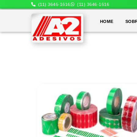
(11) 3646-1616
(11) 3646-1616
HOME
SOB