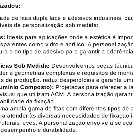
izados:
e de fitas dupla face e adesivos industriais, ca
síveis de personalização sob medida:
s:
Ideais para aplicações onde a estética é impo
ransparentes como vidro e acrílico. A personaliza
ura e do tipo de adesivo para garantir a aderênc
nicas Sob Medida:
Desenvolvemos peças técnicas
nder a geometrias complexas e requisitos de mon
s de produção, reduz desperdícios e garante uma
lumínio Composto):
Projetadas para oferecer alt
isual que utilizam ACM. A personalização garante
abilidade da fixação.
a ampla gama de fitas com diferentes tipos de ade
para atender às diversas necessidades de fixação
uturais leves. A personalização envolve a seleçã
o desempenho e durabilidade.