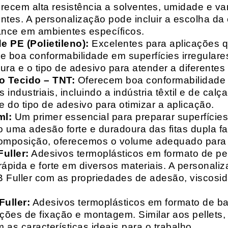
recem alta resistência a solventes, umidade e va
entes. A personalização pode incluir a escolha da 
ance em ambientes específicos.
 PE (Polietileno):
Excelentes para aplicações 
e boa conformabilidade em superfícies irregulare
a e o tipo de adesivo para atender a diferentes
o Tecido – TNT:
Oferecem boa conformabilidade e
 industriais, incluindo a indústria têxtil e de ca
 do tipo de adesivo para otimizar a aplicação.
ml:
Um primer essencial para preparar superfícies
do uma adesão forte e duradoura das fitas dupla f
composição, oferecemos o volume adequado para 
uller:
Adesivos termoplásticos em formato de pell
ápida e forte em diversos materiais. A personali
HB Fuller com as propriedades de adesão, viscos
uller:
Adesivos termoplásticos em formato de bas
ações de fixação e montagem. Similar aos pellets
 as características ideais para o trabalho.