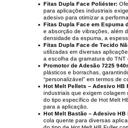
Fitas Dupla Face Poliéster:
Ofe
para aplicações industriais exig
adesivo para otimizar a perform
Fitas Dupla Face em Espuma de
e absorção de vibrações, além d
densidade da espuma, a espessur
Fitas Dupla Face de Tecido Nã
utilizadas em diversas aplicações
a escolha da gramatura do TNT e
Promotor de Adesão 7225 940
plásticos e borrachas, garantin
“personalizável” em termos de 
Hot Melt Pellets – Adesivo HB F
industriais que exigem colagem r
do tipo específico de Hot Melt 
para a aplicação.
Hot Melt Bastão – Adesivo HB F
cola quente para diversas aplic
do tipo de Hot Melt HB Fuller com