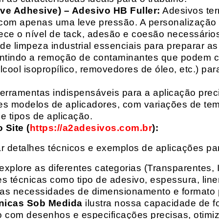
ive Adhesive) – Adesivo HB Fuller:
Adesivos ter
com apenas uma leve pressão. A personalização 
rece o nível de tack, adesão e coesão necessários
e limpeza industrial essenciais para preparar as
arantindo a remoção de contaminantes que podem
álcool isopropílico, removedores de óleo, etc.) p
erramentas indispensáveis para a aplicação preci
es modelos de aplicadores, com variações de tem
e tipos de aplicação.
Site (
https://a2adesivos.com.br
):
r detalhes técnicos e exemplos de aplicações p
 explore as diferentes categorias (Transparentes, 
 técnicas como tipo de adesivo, espessura, liner
suas necessidades de dimensionamento e formato 
nicas Sob Medida
ilustra nossa capacidade de fo
o com desenhos e especificações precisas, otim