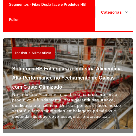
Segmentos - Fitas Dupla face e Produtos HB
Categorias
Fuller
Indústria Alimentícia
Soluções HB Fuller para a Indústria Alimentícia:
Alta Performance no Fechamento de Caixas
com Custo Otimizado
Na Indústria Alimentícia, cada detalhe do processo
produtivo é fundamental para garantir segurança,
qualidade e eficiência. Um dos pontos críticos nesse
setor é o fechamento das embalagens primárias e
secundárias, que deve assegurar proteção ao…