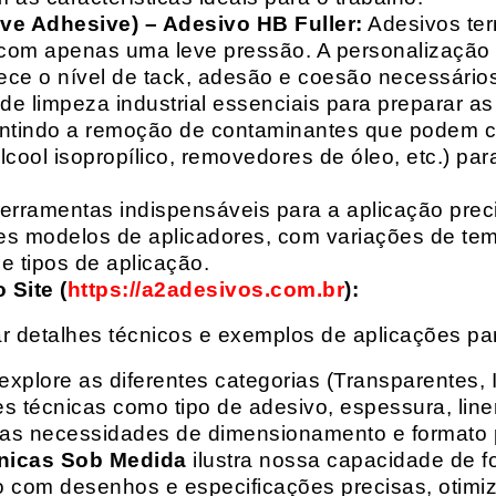
ive Adhesive) – Adesivo HB Fuller:
Adesivos ter
com apenas uma leve pressão. A personalização 
rece o nível de tack, adesão e coesão necessários
e limpeza industrial essenciais para preparar as
arantindo a remoção de contaminantes que podem
álcool isopropílico, removedores de óleo, etc.) p
erramentas indispensáveis para a aplicação preci
es modelos de aplicadores, com variações de tem
e tipos de aplicação.
Site (
https://a2adesivos.com.br
):
r detalhes técnicos e exemplos de aplicações p
 explore as diferentes categorias (Transparentes, 
 técnicas como tipo de adesivo, espessura, liner
suas necessidades de dimensionamento e formato 
nicas Sob Medida
ilustra nossa capacidade de fo
o com desenhos e especificações precisas, otim