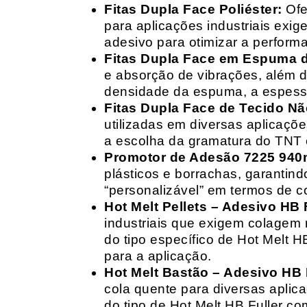
Fitas Dupla Face Poliéster:
Ofe
para aplicações industriais exig
adesivo para otimizar a perform
Fitas Dupla Face em Espuma de
e absorção de vibrações, além d
densidade da espuma, a espessur
Fitas Dupla Face de Tecido Nã
utilizadas em diversas aplicações
a escolha da gramatura do TNT e
Promotor de Adesão 7225 940
plásticos e borrachas, garantin
“personalizável” em termos de 
Hot Melt Pellets – Adesivo HB F
industriais que exigem colagem r
do tipo específico de Hot Melt 
para a aplicação.
Hot Melt Bastão – Adesivo HB F
cola quente para diversas aplic
do tipo de Hot Melt HB Fuller com