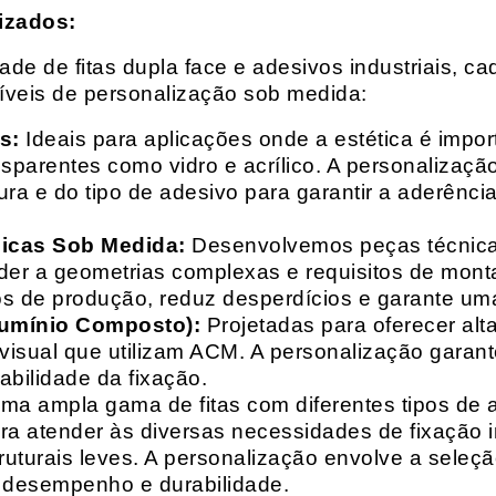
izados:
e de fitas dupla face e adesivos industriais, ca
síveis de personalização sob medida:
s:
Ideais para aplicações onde a estética é impo
ransparentes como vidro e acrílico. A personaliza
ura e do tipo de adesivo para garantir a aderênc
nicas Sob Medida:
Desenvolvemos peças técnicas
nder a geometrias complexas e requisitos de mon
s de produção, reduz desperdícios e garante uma
lumínio Composto):
Projetadas para oferecer alt
isual que utilizam ACM. A personalização garante
abilidade da fixação.
a ampla gama de fitas com diferentes tipos de ade
para atender às diversas necessidades de fixação
uturais leves. A personalização envolve a seleçã
o desempenho e durabilidade.