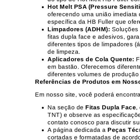
Hot Melt PSA (Pressure Sensit
oferecendo uma união imediata 
específica da HB Fuller que ofe
Limpadores (ADHM):
Soluções d
fitas dupla face e adesivos, g
diferentes tipos de limpadores (
de limpeza.
Aplicadores de Cola Quente:
F
em bastão. Oferecemos diferent
diferentes volumes de produção 
Referências de Produtos em Nosso 
Em nosso site, você poderá encontra
Na seção de
Fitas Dupla Face
,
TNT) e observe as especificações
contato conosco para discutir 
A página dedicada a
Peças Téc
cortadas e formatadas de acord