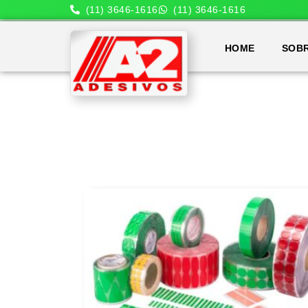
(11) 3646-1616
(11) 3646-1616
HOME
SOB