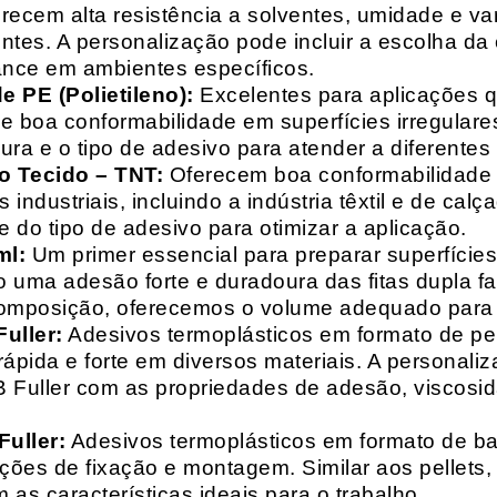
recem alta resistência a solventes, umidade e va
entes. A personalização pode incluir a escolha da 
ance em ambientes específicos.
 PE (Polietileno):
Excelentes para aplicações 
e boa conformabilidade em superfícies irregulare
a e o tipo de adesivo para atender a diferentes
o Tecido – TNT:
Oferecem boa conformabilidade e
 industriais, incluindo a indústria têxtil e de ca
 do tipo de adesivo para otimizar a aplicação.
ml:
Um primer essencial para preparar superfícies
do uma adesão forte e duradoura das fitas dupla f
composição, oferecemos o volume adequado para 
uller:
Adesivos termoplásticos em formato de pell
ápida e forte em diversos materiais. A personali
HB Fuller com as propriedades de adesão, viscos
uller:
Adesivos termoplásticos em formato de bas
ações de fixação e montagem. Similar aos pellets
 as características ideais para o trabalho.