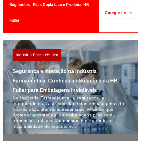
Segmentos - Fitas Dupla face e Produtos HB
Categorias
Fuller
Indústria Farmacêutica
Segurança e Inovação na Indústria
Farmacêutica: Conheça as Soluções da HB
Fuller para Embalagens Invioláveis
Na Indústria Farmacêutica, a segurança, a
integridade e a rastreabilidade das embalagens são
fatores absolutamente essenciais. Mais do que
proteger o conteúdo, as embalagens precisam
transmitir confiança ao consumidor, garantir a
inviolabilidade do produto e…