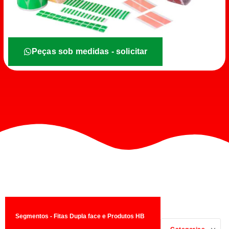
Peças sob medidas - solicitar
Segmentos - Fitas Dupla face e Produtos HB