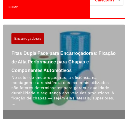
Categorias
Fuller
Encarroçadoras
Fitas Dupla Face para Encarroçadoras: Fixação
de Alta Performance para Chapas e
Componentes Automotivos
No setor de encarroçadoras, a eficiência na
montagem e a resistência dos materiais utilizados
são fatores determinantes para garantir qualidade,
durabilidade e segurança aos veículos produzidos. A
fixação de chapas — sejam elas laterais, superiores,
…