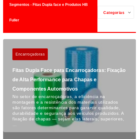
Segmentos - Fitas Dupla face e Produtos HB
Categorias
Fuller
Encarroçadoras
Fitas Dupla Face para Encarroçadoras: Fixação
de Alta Performance para Chapas e
Componentes Automotivos
No setor de encarroçadoras, a eficiência na
montagem e a resistência dos materiais utilizados
são fatores determinantes para garantir qualidade,
durabilidade e segurança aos veículos produzidos. A
fixação de chapas — sejam elas laterais, superiores,
…