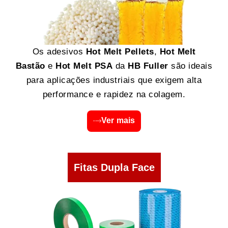
Os adesivos
Hot Melt Pellets
,
Hot Melt
Bastão
e
Hot Melt PSA
da
HB Fuller
são ideais
para aplicações industriais que exigem alta
performance e rapidez na colagem.
Ver mais
Fitas Dupla Face