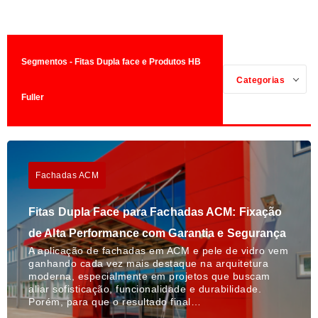
Segmentos - Fitas Dupla face e Produtos HB
Categorias
Fuller
Fachadas ACM
Fitas Dupla Face para Fachadas ACM: Fixação
de Alta Performance com Garantia e Segurança
A aplicação de fachadas em ACM e pele de vidro vem
ganhando cada vez mais destaque na arquitetura
moderna, especialmente em projetos que buscam
aliar sofisticação, funcionalidade e durabilidade.
Porém, para que o resultado final…