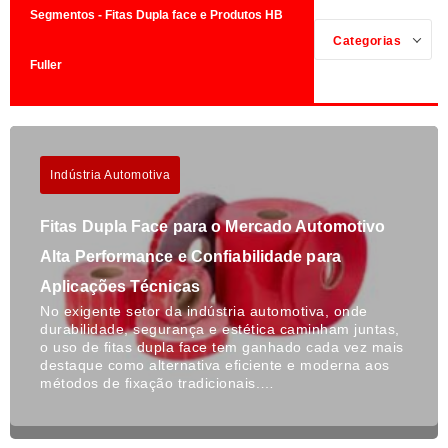
Segmentos - Fitas Dupla face e Produtos HB
Categorias
Fuller
Indústria Automotiva
Fitas Dupla Face para o Mercado Automotivo
Alta Performance e Confiabilidade para
Aplicações Técnicas
No exigente setor da indústria automotiva, onde
durabilidade, segurança e estética caminham juntas,
o uso de fitas dupla face tem ganhado cada vez mais
destaque como alternativa eficiente e moderna aos
métodos de fixação tradicionais.…