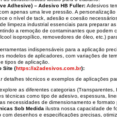
ive Adhesive) – Adesivo HB Fuller:
Adesivos ter
com apenas uma leve pressão. A personalização 
rece o nível de tack, adesão e coesão necessários
e limpeza industrial essenciais para preparar as
arantindo a remoção de contaminantes que podem
álcool isopropílico, removedores de óleo, etc.) p
erramentas indispensáveis para a aplicação preci
es modelos de aplicadores, com variações de tem
e tipos de aplicação.
Site (
https://a2adesivos.com.br
):
r detalhes técnicos e exemplos de aplicações p
 explore as diferentes categorias (Transparentes, 
 técnicas como tipo de adesivo, espessura, liner
suas necessidades de dimensionamento e formato 
nicas Sob Medida
ilustra nossa capacidade de fo
o com desenhos e especificações precisas, otim