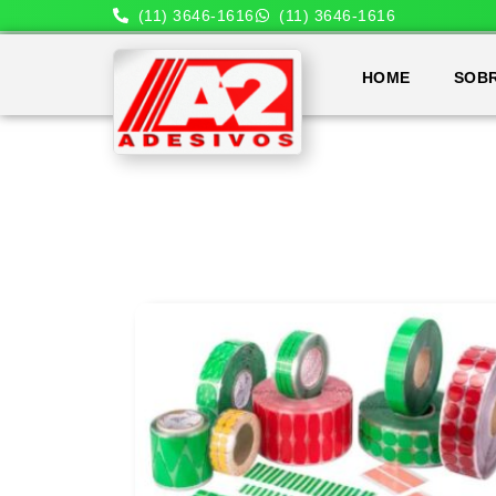
(11) 3646-1616
(11) 3646-1616
HOME
SOB