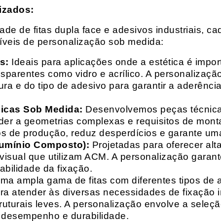
izados:
e de fitas dupla face e adesivos industriais, ca
síveis de personalização sob medida:
s:
Ideais para aplicações onde a estética é impo
ransparentes como vidro e acrílico. A personaliza
ura e do tipo de adesivo para garantir a aderênc
nicas Sob Medida:
Desenvolvemos peças técnicas
nder a geometrias complexas e requisitos de mon
s de produção, reduz desperdícios e garante uma
lumínio Composto):
Projetadas para oferecer alt
isual que utilizam ACM. A personalização garante
abilidade da fixação.
a ampla gama de fitas com diferentes tipos de ade
para atender às diversas necessidades de fixação
uturais leves. A personalização envolve a seleçã
o desempenho e durabilidade.