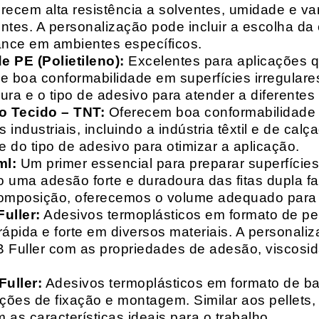
recem alta resistência a solventes, umidade e va
entes. A personalização pode incluir a escolha da 
ance em ambientes específicos.
 PE (Polietileno):
Excelentes para aplicações 
e boa conformabilidade em superfícies irregulare
a e o tipo de adesivo para atender a diferentes
o Tecido – TNT:
Oferecem boa conformabilidade e
 industriais, incluindo a indústria têxtil e de ca
 do tipo de adesivo para otimizar a aplicação.
ml:
Um primer essencial para preparar superfícies
do uma adesão forte e duradoura das fitas dupla f
composição, oferecemos o volume adequado para 
uller:
Adesivos termoplásticos em formato de pell
ápida e forte em diversos materiais. A personali
HB Fuller com as propriedades de adesão, viscos
uller:
Adesivos termoplásticos em formato de bas
ações de fixação e montagem. Similar aos pellets
 as características ideais para o trabalho.