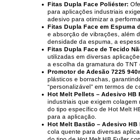
Fitas Dupla Face Poliéster:
Ofe
para aplicações industriais exig
adesivo para otimizar a perform
Fitas Dupla Face em Espuma de
e absorção de vibrações, além d
densidade da espuma, a espessur
Fitas Dupla Face de Tecido Nã
utilizadas em diversas aplicações
a escolha da gramatura do TNT e
Promotor de Adesão 7225 940
plásticos e borrachas, garantin
“personalizável” em termos de 
Hot Melt Pellets – Adesivo HB F
industriais que exigem colagem r
do tipo específico de Hot Melt 
para a aplicação.
Hot Melt Bastão – Adesivo HB F
cola quente para diversas aplic
do tipo de Hot Melt HB Fuller com