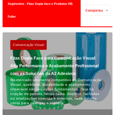
Segmentos - Fitas Dupla face e Produtos HB
Categorias
Fuller
Comunicação Visual
Fitas Dupla Face para Comunicação Visual:
Alta Performance e Acabamento Profissional
com as Soluções da A2 Adesivos
No mercado altamente competitivo da Comunicação
Visual, qualidade, durabilidade e acabamento
impecável são requisitos fundamentais. Seja na
criação de painéis, letras-caixa, displays, fachadas
ou sinalizações internas e externas, cada detalhe
conta para valorizar a estética…