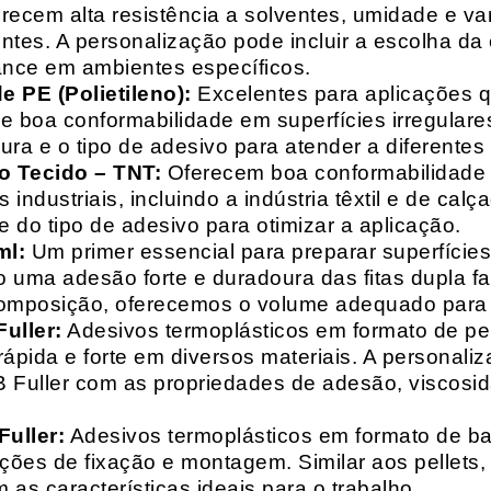
recem alta resistência a solventes, umidade e va
entes. A personalização pode incluir a escolha da 
ance em ambientes específicos.
 PE (Polietileno):
Excelentes para aplicações 
e boa conformabilidade em superfícies irregulare
a e o tipo de adesivo para atender a diferentes
o Tecido – TNT:
Oferecem boa conformabilidade e
 industriais, incluindo a indústria têxtil e de ca
 do tipo de adesivo para otimizar a aplicação.
ml:
Um primer essencial para preparar superfícies
do uma adesão forte e duradoura das fitas dupla f
composição, oferecemos o volume adequado para 
uller:
Adesivos termoplásticos em formato de pell
ápida e forte em diversos materiais. A personali
HB Fuller com as propriedades de adesão, viscos
uller:
Adesivos termoplásticos em formato de bas
ações de fixação e montagem. Similar aos pellets
 as características ideais para o trabalho.