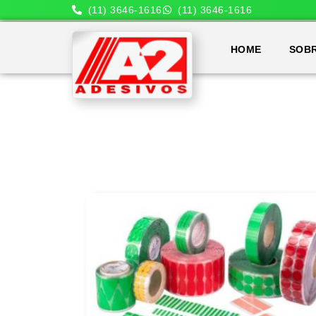
(11) 3646-1616
(11) 3646-1616
HOME
SOB