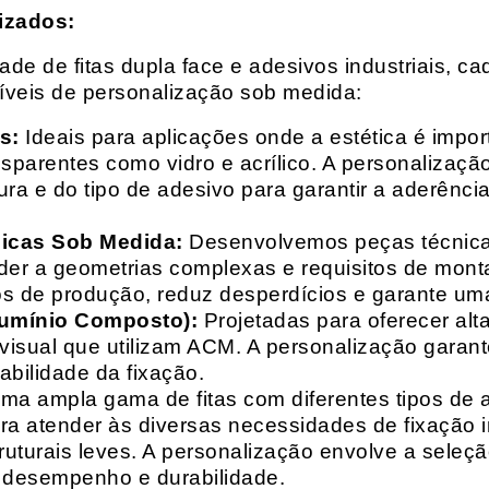
izados:
e de fitas dupla face e adesivos industriais, ca
síveis de personalização sob medida:
s:
Ideais para aplicações onde a estética é impo
ransparentes como vidro e acrílico. A personaliza
ura e do tipo de adesivo para garantir a aderênc
nicas Sob Medida:
Desenvolvemos peças técnicas
nder a geometrias complexas e requisitos de mon
s de produção, reduz desperdícios e garante uma
lumínio Composto):
Projetadas para oferecer alt
isual que utilizam ACM. A personalização garante
abilidade da fixação.
a ampla gama de fitas com diferentes tipos de ade
para atender às diversas necessidades de fixação
uturais leves. A personalização envolve a seleçã
o desempenho e durabilidade.