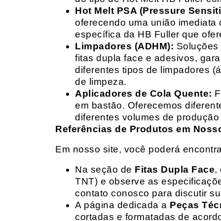
Hot Melt PSA (Pressure Sensit
oferecendo uma união imediata 
específica da HB Fuller que ofe
Limpadores (ADHM):
Soluções d
fitas dupla face e adesivos, g
diferentes tipos de limpadores (
de limpeza.
Aplicadores de Cola Quente:
F
em bastão. Oferecemos diferent
diferentes volumes de produção 
Referências de Produtos em Nosso 
Em nosso site, você poderá encontra
Na seção de
Fitas Dupla Face
,
TNT) e observe as especificações
contato conosco para discutir 
A página dedicada a
Peças Téc
cortadas e formatadas de acord