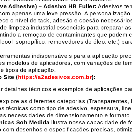
ive Adhesive) – Adesivo HB Fuller:
Adesivos ter
com apenas uma leve pressão. A personalização 
rece o nível de tack, adesão e coesão necessários
e limpeza industrial essenciais para preparar as
arantindo a remoção de contaminantes que podem
álcool isopropílico, removedores de óleo, etc.) p
erramentas indispensáveis para a aplicação preci
es modelos de aplicadores, com variações de tem
e tipos de aplicação.
Site (
https://a2adesivos.com.br
):
r detalhes técnicos e exemplos de aplicações p
 explore as diferentes categorias (Transparentes, 
 técnicas como tipo de adesivo, espessura, liner
suas necessidades de dimensionamento e formato 
nicas Sob Medida
ilustra nossa capacidade de fo
o com desenhos e especificações precisas, otim