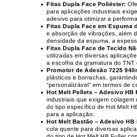
Fitas Dupla Face Poliéster:
Ofe
para aplicações industriais exig
adesivo para otimizar a perform
Fitas Dupla Face em Espuma de
e absorção de vibrações, além d
densidade da espuma, a espessur
Fitas Dupla Face de Tecido Nã
utilizadas em diversas aplicações
a escolha da gramatura do TNT e
Promotor de Adesão 7225 940
plásticos e borrachas, garantin
“personalizável” em termos de 
Hot Melt Pellets – Adesivo HB F
industriais que exigem colagem r
do tipo específico de Hot Melt 
para a aplicação.
Hot Melt Bastão – Adesivo HB F
cola quente para diversas aplic
do tipo de Hot Melt HB Fuller com