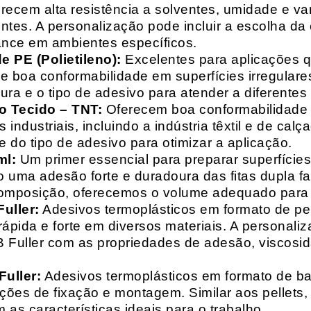
recem alta resistência a solventes, umidade e va
entes. A personalização pode incluir a escolha da 
ance em ambientes específicos.
 PE (Polietileno):
Excelentes para aplicações 
e boa conformabilidade em superfícies irregulare
a e o tipo de adesivo para atender a diferentes
o Tecido – TNT:
Oferecem boa conformabilidade e
 industriais, incluindo a indústria têxtil e de ca
 do tipo de adesivo para otimizar a aplicação.
ml:
Um primer essencial para preparar superfícies
do uma adesão forte e duradoura das fitas dupla f
composição, oferecemos o volume adequado para 
uller:
Adesivos termoplásticos em formato de pell
ápida e forte em diversos materiais. A personali
HB Fuller com as propriedades de adesão, viscos
uller:
Adesivos termoplásticos em formato de bas
ações de fixação e montagem. Similar aos pellets
 as características ideais para o trabalho.