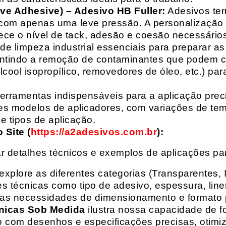
ive Adhesive) – Adesivo HB Fuller:
Adesivos ter
com apenas uma leve pressão. A personalização 
rece o nível de tack, adesão e coesão necessários
e limpeza industrial essenciais para preparar as
arantindo a remoção de contaminantes que podem
álcool isopropílico, removedores de óleo, etc.) p
erramentas indispensáveis para a aplicação preci
es modelos de aplicadores, com variações de tem
e tipos de aplicação.
Site (
https://a2adesivos.com.br
):
r detalhes técnicos e exemplos de aplicações p
 explore as diferentes categorias (Transparentes, 
 técnicas como tipo de adesivo, espessura, liner
suas necessidades de dimensionamento e formato 
nicas Sob Medida
ilustra nossa capacidade de fo
o com desenhos e especificações precisas, otim