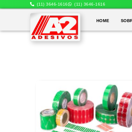
(11) 3646-1616
(11) 3646-1616
HOME
SOB