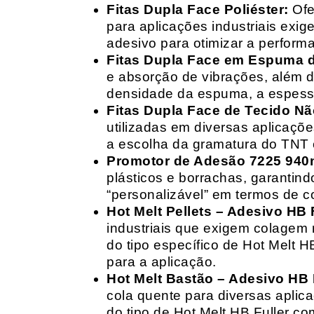
Fitas Dupla Face Poliéster:
Ofe
para aplicações industriais exig
adesivo para otimizar a perform
Fitas Dupla Face em Espuma de
e absorção de vibrações, além d
densidade da espuma, a espessur
Fitas Dupla Face de Tecido Nã
utilizadas em diversas aplicações
a escolha da gramatura do TNT e
Promotor de Adesão 7225 940
plásticos e borrachas, garantin
“personalizável” em termos de 
Hot Melt Pellets – Adesivo HB F
industriais que exigem colagem r
do tipo específico de Hot Melt 
para a aplicação.
Hot Melt Bastão – Adesivo HB F
cola quente para diversas aplic
do tipo de Hot Melt HB Fuller com