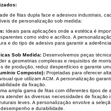
izados:
e de fitas dupla face e adesivos industriais, ca
síveis de personalização sob medida:
s:
Ideais para aplicações onde a estética é impo
ransparentes como vidro e acrílico. A personaliza
ura e do tipo de adesivo para garantir a aderênc
nicas Sob Medida:
Desenvolvemos peças técnicas
nder a geometrias complexas e requisitos de mon
s de produção, reduz desperdícios e garante uma
lumínio Composto):
Projetadas para oferecer alt
isual que utilizam ACM. A personalização garante
abilidade da fixação.
a ampla gama de fitas com diferentes tipos de ade
para atender às diversas necessidades de fixação
uturais leves. A personalização envolve a seleçã
o desempenho e durabilidade.