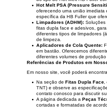
Hot Melt PSA (Pressure Sensit
oferecendo uma união imediata 
específica da HB Fuller que ofe
Limpadores (ADHM):
Soluções d
fitas dupla face e adesivos, g
diferentes tipos de limpadores (
de limpeza.
Aplicadores de Cola Quente:
F
em bastão. Oferecemos diferent
diferentes volumes de produção 
Referências de Produtos em Nosso 
Em nosso site, você poderá encontra
Na seção de
Fitas Dupla Face
,
TNT) e observe as especificações
contato conosco para discutir 
A página dedicada a
Peças Téc
cortadas e formatadas de acord