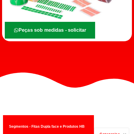
Peças sob medidas - solicitar
Segmentos - Fitas Dupla face e Produtos HB