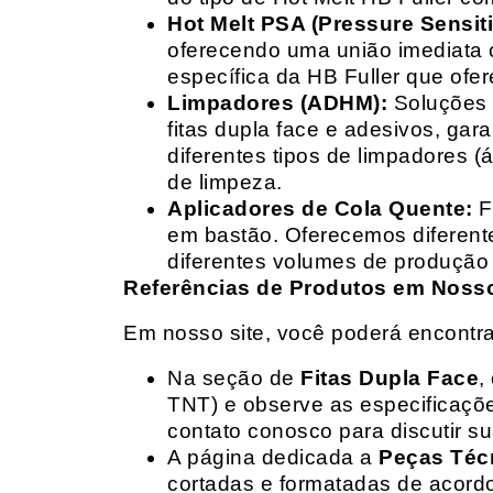
Hot Melt PSA (Pressure Sensit
oferecendo uma união imediata 
específica da HB Fuller que ofe
Limpadores (ADHM):
Soluções d
fitas dupla face e adesivos, g
diferentes tipos de limpadores (
de limpeza.
Aplicadores de Cola Quente:
F
em bastão. Oferecemos diferent
diferentes volumes de produção 
Referências de Produtos em Nosso 
Em nosso site, você poderá encontra
Na seção de
Fitas Dupla Face
,
TNT) e observe as especificações
contato conosco para discutir 
A página dedicada a
Peças Téc
cortadas e formatadas de acord