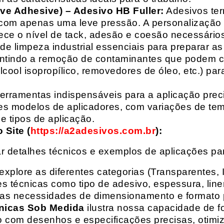
ive Adhesive) – Adesivo HB Fuller:
Adesivos ter
com apenas uma leve pressão. A personalização 
rece o nível de tack, adesão e coesão necessários
e limpeza industrial essenciais para preparar as
arantindo a remoção de contaminantes que podem
álcool isopropílico, removedores de óleo, etc.) p
erramentas indispensáveis para a aplicação preci
es modelos de aplicadores, com variações de tem
e tipos de aplicação.
Site (
https://a2adesivos.com.br
):
r detalhes técnicos e exemplos de aplicações p
 explore as diferentes categorias (Transparentes, 
 técnicas como tipo de adesivo, espessura, liner
suas necessidades de dimensionamento e formato 
nicas Sob Medida
ilustra nossa capacidade de fo
o com desenhos e especificações precisas, otim