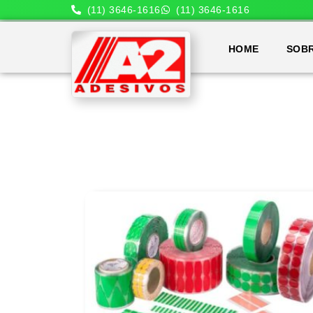
(11) 3646-1616
(11) 3646-1616
HOME
SOB