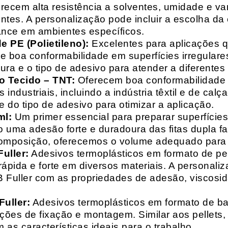
recem alta resistência a solventes, umidade e va
entes. A personalização pode incluir a escolha da 
ance em ambientes específicos.
 PE (Polietileno):
Excelentes para aplicações 
e boa conformabilidade em superfícies irregulare
a e o tipo de adesivo para atender a diferentes
o Tecido – TNT:
Oferecem boa conformabilidade e
 industriais, incluindo a indústria têxtil e de ca
 do tipo de adesivo para otimizar a aplicação.
ml:
Um primer essencial para preparar superfícies
do uma adesão forte e duradoura das fitas dupla f
composição, oferecemos o volume adequado para 
uller:
Adesivos termoplásticos em formato de pell
ápida e forte em diversos materiais. A personali
HB Fuller com as propriedades de adesão, viscos
uller:
Adesivos termoplásticos em formato de bas
ações de fixação e montagem. Similar aos pellets
 as características ideais para o trabalho.