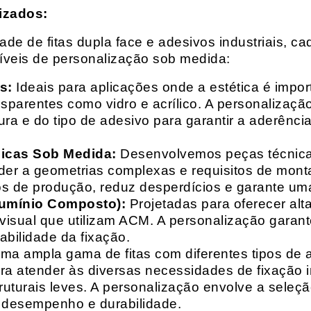
izados:
e de fitas dupla face e adesivos industriais, ca
síveis de personalização sob medida:
s:
Ideais para aplicações onde a estética é impo
ransparentes como vidro e acrílico. A personaliza
ura e do tipo de adesivo para garantir a aderênc
nicas Sob Medida:
Desenvolvemos peças técnicas
nder a geometrias complexas e requisitos de mon
s de produção, reduz desperdícios e garante uma
lumínio Composto):
Projetadas para oferecer alt
isual que utilizam ACM. A personalização garante
abilidade da fixação.
a ampla gama de fitas com diferentes tipos de ade
para atender às diversas necessidades de fixação
uturais leves. A personalização envolve a seleçã
o desempenho e durabilidade.