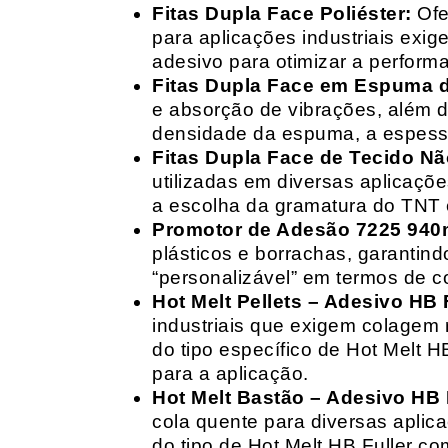
Fitas Dupla Face Poliéster:
Ofe
para aplicações industriais exig
adesivo para otimizar a perform
Fitas Dupla Face em Espuma de
e absorção de vibrações, além d
densidade da espuma, a espessur
Fitas Dupla Face de Tecido Nã
utilizadas em diversas aplicações
a escolha da gramatura do TNT e
Promotor de Adesão 7225 940
plásticos e borrachas, garantin
“personalizável” em termos de 
Hot Melt Pellets – Adesivo HB F
industriais que exigem colagem r
do tipo específico de Hot Melt 
para a aplicação.
Hot Melt Bastão – Adesivo HB F
cola quente para diversas aplic
do tipo de Hot Melt HB Fuller com