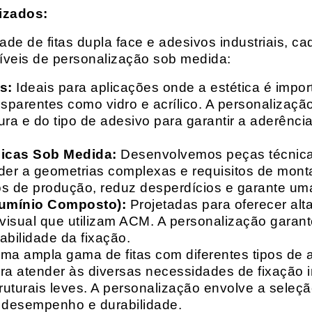
izados:
e de fitas dupla face e adesivos industriais, ca
síveis de personalização sob medida:
s:
Ideais para aplicações onde a estética é impo
ransparentes como vidro e acrílico. A personaliza
ura e do tipo de adesivo para garantir a aderênc
nicas Sob Medida:
Desenvolvemos peças técnicas
nder a geometrias complexas e requisitos de mon
s de produção, reduz desperdícios e garante uma
lumínio Composto):
Projetadas para oferecer alt
isual que utilizam ACM. A personalização garante
abilidade da fixação.
a ampla gama de fitas com diferentes tipos de ade
para atender às diversas necessidades de fixação
uturais leves. A personalização envolve a seleçã
o desempenho e durabilidade.