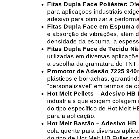
Fitas Dupla Face Poliéster:
Ofe
para aplicações industriais exig
adesivo para otimizar a perform
Fitas Dupla Face em Espuma de
e absorção de vibrações, além d
densidade da espuma, a espessur
Fitas Dupla Face de Tecido Nã
utilizadas em diversas aplicações
a escolha da gramatura do TNT e
Promotor de Adesão 7225 940
plásticos e borrachas, garantin
“personalizável” em termos de 
Hot Melt Pellets – Adesivo HB F
industriais que exigem colagem r
do tipo específico de Hot Melt 
para a aplicação.
Hot Melt Bastão – Adesivo HB F
cola quente para diversas aplic
do tipo de Hot Melt HB Fuller com