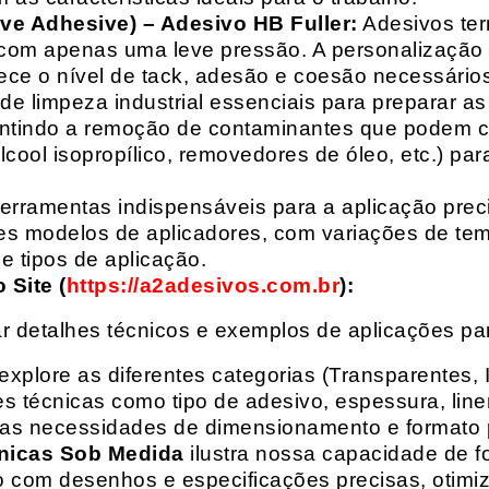
ive Adhesive) – Adesivo HB Fuller:
Adesivos ter
com apenas uma leve pressão. A personalização 
rece o nível de tack, adesão e coesão necessários
e limpeza industrial essenciais para preparar as
arantindo a remoção de contaminantes que podem
álcool isopropílico, removedores de óleo, etc.) p
erramentas indispensáveis para a aplicação preci
es modelos de aplicadores, com variações de tem
e tipos de aplicação.
Site (
https://a2adesivos.com.br
):
r detalhes técnicos e exemplos de aplicações p
 explore as diferentes categorias (Transparentes, 
 técnicas como tipo de adesivo, espessura, liner
suas necessidades de dimensionamento e formato 
nicas Sob Medida
ilustra nossa capacidade de fo
o com desenhos e especificações precisas, otim