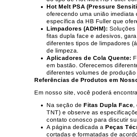
Hot Melt PSA (Pressure Sensit
oferecendo uma união imediata 
específica da HB Fuller que ofe
Limpadores (ADHM):
Soluções d
fitas dupla face e adesivos, g
diferentes tipos de limpadores (
de limpeza.
Aplicadores de Cola Quente:
F
em bastão. Oferecemos diferent
diferentes volumes de produção 
Referências de Produtos em Nosso 
Em nosso site, você poderá encontra
Na seção de
Fitas Dupla Face
,
TNT) e observe as especificações
contato conosco para discutir 
A página dedicada a
Peças Téc
cortadas e formatadas de acord