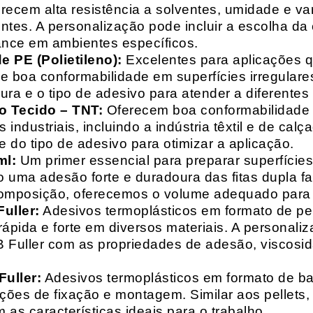
recem alta resistência a solventes, umidade e va
entes. A personalização pode incluir a escolha da 
ance em ambientes específicos.
 PE (Polietileno):
Excelentes para aplicações 
e boa conformabilidade em superfícies irregulare
a e o tipo de adesivo para atender a diferentes
o Tecido – TNT:
Oferecem boa conformabilidade e
 industriais, incluindo a indústria têxtil e de ca
 do tipo de adesivo para otimizar a aplicação.
ml:
Um primer essencial para preparar superfícies
do uma adesão forte e duradoura das fitas dupla f
composição, oferecemos o volume adequado para 
uller:
Adesivos termoplásticos em formato de pell
ápida e forte em diversos materiais. A personali
HB Fuller com as propriedades de adesão, viscos
uller:
Adesivos termoplásticos em formato de bas
ações de fixação e montagem. Similar aos pellets
 as características ideais para o trabalho.