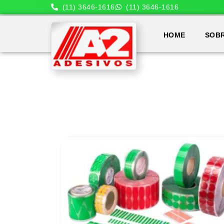
(11) 3646-1616
(11) 3646-1616
HOME
SOB