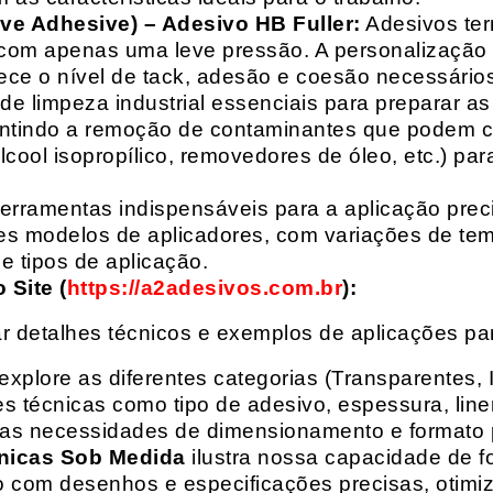
ive Adhesive) – Adesivo HB Fuller:
Adesivos ter
com apenas uma leve pressão. A personalização 
rece o nível de tack, adesão e coesão necessários
e limpeza industrial essenciais para preparar as
arantindo a remoção de contaminantes que podem
álcool isopropílico, removedores de óleo, etc.) p
erramentas indispensáveis para a aplicação preci
es modelos de aplicadores, com variações de tem
e tipos de aplicação.
Site (
https://a2adesivos.com.br
):
r detalhes técnicos e exemplos de aplicações p
 explore as diferentes categorias (Transparentes, 
 técnicas como tipo de adesivo, espessura, liner
suas necessidades de dimensionamento e formato 
nicas Sob Medida
ilustra nossa capacidade de fo
o com desenhos e especificações precisas, otim