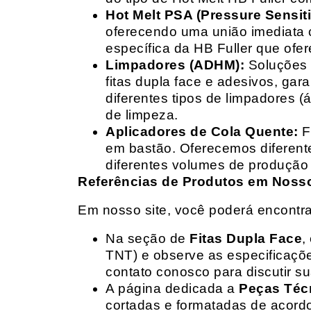
Hot Melt PSA (Pressure Sensit
oferecendo uma união imediata 
específica da HB Fuller que ofe
Limpadores (ADHM):
Soluções d
fitas dupla face e adesivos, g
diferentes tipos de limpadores (
de limpeza.
Aplicadores de Cola Quente:
F
em bastão. Oferecemos diferent
diferentes volumes de produção 
Referências de Produtos em Nosso 
Em nosso site, você poderá encontra
Na seção de
Fitas Dupla Face
,
TNT) e observe as especificações
contato conosco para discutir 
A página dedicada a
Peças Téc
cortadas e formatadas de acord