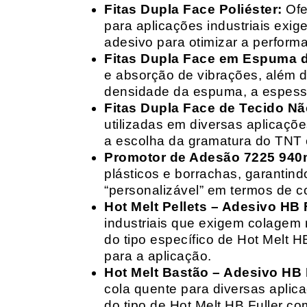
Fitas Dupla Face Poliéster:
Ofe
para aplicações industriais exig
adesivo para otimizar a perform
Fitas Dupla Face em Espuma de
e absorção de vibrações, além d
densidade da espuma, a espessur
Fitas Dupla Face de Tecido Nã
utilizadas em diversas aplicações
a escolha da gramatura do TNT e
Promotor de Adesão 7225 940
plásticos e borrachas, garantin
“personalizável” em termos de 
Hot Melt Pellets – Adesivo HB F
industriais que exigem colagem r
do tipo específico de Hot Melt 
para a aplicação.
Hot Melt Bastão – Adesivo HB F
cola quente para diversas aplic
do tipo de Hot Melt HB Fuller com