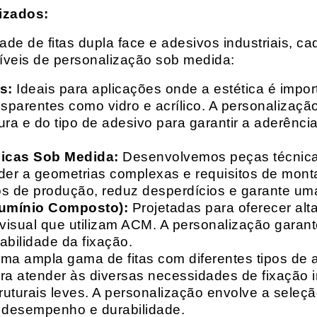
izados:
e de fitas dupla face e adesivos industriais, ca
síveis de personalização sob medida:
s:
Ideais para aplicações onde a estética é impo
ransparentes como vidro e acrílico. A personaliza
ura e do tipo de adesivo para garantir a aderênc
nicas Sob Medida:
Desenvolvemos peças técnicas
nder a geometrias complexas e requisitos de mon
s de produção, reduz desperdícios e garante uma
lumínio Composto):
Projetadas para oferecer alt
isual que utilizam ACM. A personalização garante
abilidade da fixação.
a ampla gama de fitas com diferentes tipos de ade
para atender às diversas necessidades de fixação
uturais leves. A personalização envolve a seleçã
o desempenho e durabilidade.