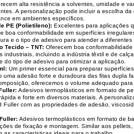
recem alta resistência a solventes, umidade e va
entes. A personalização pode incluir a escolha da 
ance em ambientes específicos.
 PE (Polietileno):
Excelentes para aplicações 
e boa conformabilidade em superfícies irregulare
a e o tipo de adesivo para atender a diferentes
o Tecido – TNT:
Oferecem boa conformabilidade e
 industriais, incluindo a indústria têxtil e de ca
 do tipo de adesivo para otimizar a aplicação.
ml:
Um primer essencial para preparar superfícies
do uma adesão forte e duradoura das fitas dupla f
composição, oferecemos o volume adequado para 
uller:
Adesivos termoplásticos em formato de pell
ápida e forte em diversos materiais. A personali
HB Fuller com as propriedades de adesão, viscos
uller:
Adesivos termoplásticos em formato de bas
ações de fixação e montagem. Similar aos pellets
 as características ideais para o trabalho.