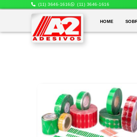
(11) 3646-1616
(11) 3646-1616
HOME
SOB