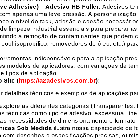
ive Adhesive) – Adesivo HB Fuller:
Adesivos ter
com apenas uma leve pressão. A personalização 
rece o nível de tack, adesão e coesão necessários
e limpeza industrial essenciais para preparar as
arantindo a remoção de contaminantes que podem
álcool isopropílico, removedores de óleo, etc.) p
erramentas indispensáveis para a aplicação preci
es modelos de aplicadores, com variações de tem
e tipos de aplicação.
Site (
https://a2adesivos.com.br
):
r detalhes técnicos e exemplos de aplicações p
 explore as diferentes categorias (Transparentes, 
 técnicas como tipo de adesivo, espessura, liner
suas necessidades de dimensionamento e formato 
nicas Sob Medida
ilustra nossa capacidade de fo
o com desenhos e especificações precisas, otim