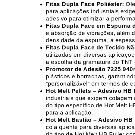
Fitas Dupla Face Poliéster:
Ofe
para aplicações industriais exig
adesivo para otimizar a perform
Fitas Dupla Face em Espuma de
e absorção de vibrações, além d
densidade da espuma, a espessur
Fitas Dupla Face de Tecido Nã
utilizadas em diversas aplicações
a escolha da gramatura do TNT e
Promotor de Adesão 7225 940
plásticos e borrachas, garantin
“personalizável” em termos de 
Hot Melt Pellets – Adesivo HB F
industriais que exigem colagem r
do tipo específico de Hot Melt 
para a aplicação.
Hot Melt Bastão – Adesivo HB F
cola quente para diversas aplic
do tipo de Hot Melt HB Fuller com