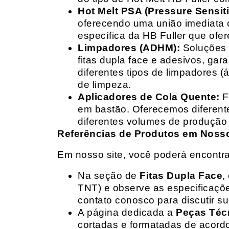
Hot Melt PSA (Pressure Sensit
oferecendo uma união imediata 
específica da HB Fuller que ofe
Limpadores (ADHM):
Soluções d
fitas dupla face e adesivos, g
diferentes tipos de limpadores (
de limpeza.
Aplicadores de Cola Quente:
F
em bastão. Oferecemos diferent
diferentes volumes de produção 
Referências de Produtos em Nosso 
Em nosso site, você poderá encontra
Na seção de
Fitas Dupla Face
,
TNT) e observe as especificações
contato conosco para discutir 
A página dedicada a
Peças Téc
cortadas e formatadas de acord