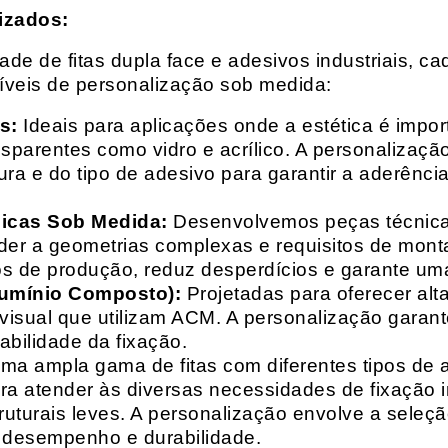
izados:
e de fitas dupla face e adesivos industriais, ca
síveis de personalização sob medida:
s:
Ideais para aplicações onde a estética é impo
ransparentes como vidro e acrílico. A personaliza
ura e do tipo de adesivo para garantir a aderênc
nicas Sob Medida:
Desenvolvemos peças técnicas
nder a geometrias complexas e requisitos de mon
s de produção, reduz desperdícios e garante uma
lumínio Composto):
Projetadas para oferecer alt
isual que utilizam ACM. A personalização garante
abilidade da fixação.
a ampla gama de fitas com diferentes tipos de ade
para atender às diversas necessidades de fixação
uturais leves. A personalização envolve a seleçã
o desempenho e durabilidade.