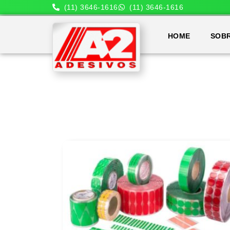
(11) 3646-1616
(11) 3646-1616
HOME
SOB