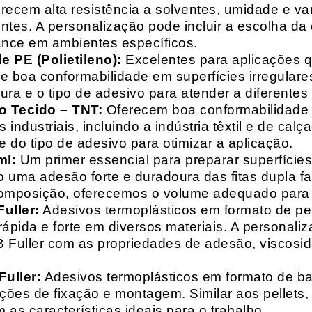
recem alta resistência a solventes, umidade e va
entes. A personalização pode incluir a escolha da 
ance em ambientes específicos.
 PE (Polietileno):
Excelentes para aplicações 
e boa conformabilidade em superfícies irregulare
a e o tipo de adesivo para atender a diferentes
o Tecido – TNT:
Oferecem boa conformabilidade e
 industriais, incluindo a indústria têxtil e de ca
 do tipo de adesivo para otimizar a aplicação.
ml:
Um primer essencial para preparar superfícies
do uma adesão forte e duradoura das fitas dupla f
composição, oferecemos o volume adequado para 
uller:
Adesivos termoplásticos em formato de pell
ápida e forte em diversos materiais. A personali
HB Fuller com as propriedades de adesão, viscos
uller:
Adesivos termoplásticos em formato de bas
ações de fixação e montagem. Similar aos pellets
 as características ideais para o trabalho.