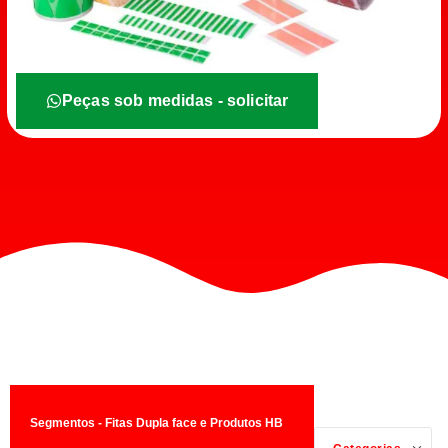
Peças sob medidas - solicitar
Segmentos - Fitas Dupla face e Produtos HB