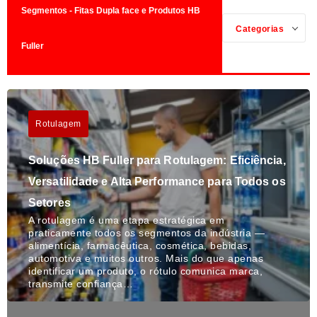
Segmentos - Fitas Dupla face e Produtos HB
Categorias
Fuller
Rotulagem
Soluções HB Fuller para Rotulagem: Eficiência,
Versatilidade e Alta Performance para Todos os
Setores
A rotulagem é uma etapa estratégica em
praticamente todos os segmentos da indústria —
alimentícia, farmacêutica, cosmética, bebidas,
automotiva e muitos outros. Mais do que apenas
identificar um produto, o rótulo comunica marca,
transmite confiança…