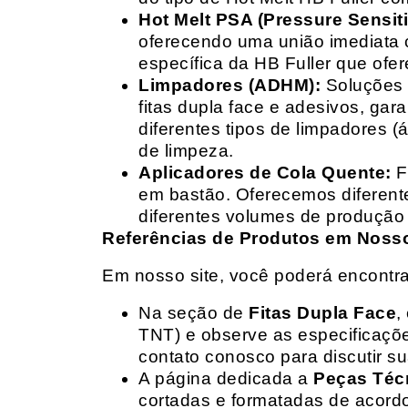
Hot Melt PSA (Pressure Sensit
oferecendo uma união imediata 
específica da HB Fuller que ofe
Limpadores (ADHM):
Soluções d
fitas dupla face e adesivos, g
diferentes tipos de limpadores (
de limpeza.
Aplicadores de Cola Quente:
F
em bastão. Oferecemos diferent
diferentes volumes de produção 
Referências de Produtos em Nosso 
Em nosso site, você poderá encontra
Na seção de
Fitas Dupla Face
,
TNT) e observe as especificações
contato conosco para discutir 
A página dedicada a
Peças Téc
cortadas e formatadas de acord