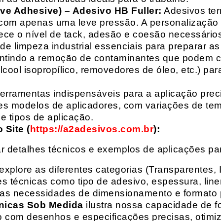
ive Adhesive) – Adesivo HB Fuller:
Adesivos ter
com apenas uma leve pressão. A personalização 
rece o nível de tack, adesão e coesão necessários
e limpeza industrial essenciais para preparar as
arantindo a remoção de contaminantes que podem
álcool isopropílico, removedores de óleo, etc.) p
erramentas indispensáveis para a aplicação preci
es modelos de aplicadores, com variações de tem
e tipos de aplicação.
Site (
https://a2adesivos.com.br
):
r detalhes técnicos e exemplos de aplicações p
 explore as diferentes categorias (Transparentes, 
 técnicas como tipo de adesivo, espessura, liner
suas necessidades de dimensionamento e formato 
nicas Sob Medida
ilustra nossa capacidade de fo
o com desenhos e especificações precisas, otim