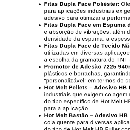
Fitas Dupla Face Poliéster:
Ofe
para aplicações industriais exig
adesivo para otimizar a perform
Fitas Dupla Face em Espuma de
e absorção de vibrações, além d
densidade da espuma, a espessur
Fitas Dupla Face de Tecido Nã
utilizadas em diversas aplicações
a escolha da gramatura do TNT e
Promotor de Adesão 7225 940
plásticos e borrachas, garantin
“personalizável” em termos de 
Hot Melt Pellets – Adesivo HB F
industriais que exigem colagem r
do tipo específico de Hot Melt 
para a aplicação.
Hot Melt Bastão – Adesivo HB F
cola quente para diversas aplic
do tipo de Hot Melt HB Fuller com