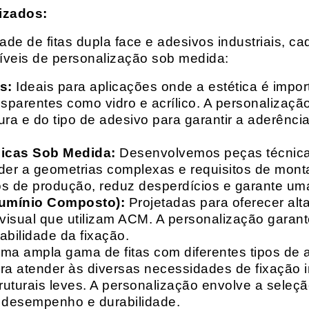
izados:
e de fitas dupla face e adesivos industriais, ca
síveis de personalização sob medida:
s:
Ideais para aplicações onde a estética é impo
ransparentes como vidro e acrílico. A personaliza
ura e do tipo de adesivo para garantir a aderênc
nicas Sob Medida:
Desenvolvemos peças técnicas
nder a geometrias complexas e requisitos de mon
s de produção, reduz desperdícios e garante uma
lumínio Composto):
Projetadas para oferecer alt
isual que utilizam ACM. A personalização garante
abilidade da fixação.
a ampla gama de fitas com diferentes tipos de ade
para atender às diversas necessidades de fixação
uturais leves. A personalização envolve a seleçã
o desempenho e durabilidade.