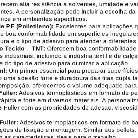
recem alta resistência a solventes, umidade e va
entes. A personalização pode incluir a escolha da 
ance em ambientes específicos.
 PE (Polietileno):
Excelentes para aplicações 
e boa conformabilidade em superfícies irregulare
a e o tipo de adesivo para atender a diferentes
o Tecido – TNT:
Oferecem boa conformabilidade e
 industriais, incluindo a indústria têxtil e de ca
 do tipo de adesivo para otimizar a aplicação.
ml:
Um primer essencial para preparar superfícies
do uma adesão forte e duradoura das fitas dupla f
composição, oferecemos o volume adequado para 
uller:
Adesivos termoplásticos em formato de pell
ápida e forte em diversos materiais. A personali
HB Fuller com as propriedades de adesão, viscos
uller:
Adesivos termoplásticos em formato de bas
ações de fixação e montagem. Similar aos pellets
 as características ideais para o trabalho.