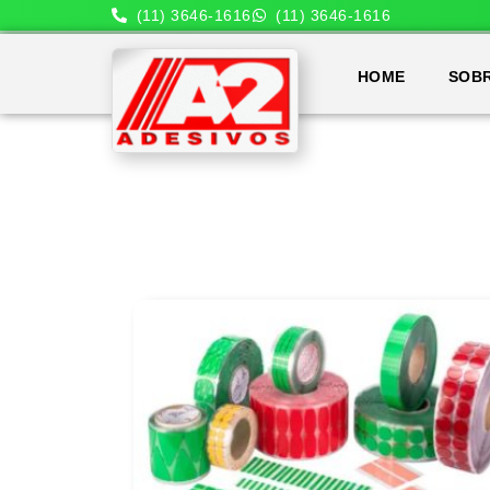
(11) 3646-1616
(11) 3646-1616
HOME
SOB