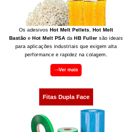
Os adesivos
Hot Melt Pellets
,
Hot Melt
Bastão
e
Hot Melt PSA
da
HB Fuller
são ideais
para aplicações industriais que exigem alta
performance e rapidez na colagem.
Ver mais
Fitas Dupla Face