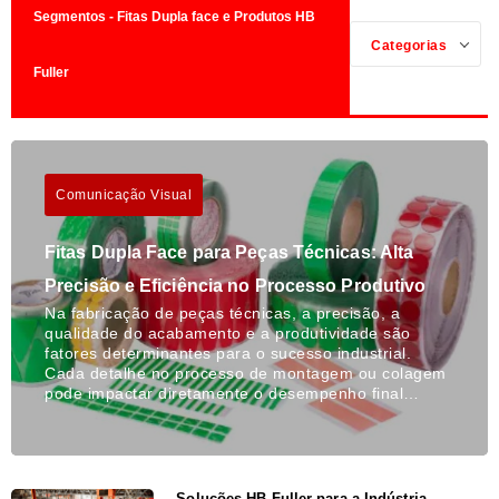
Segmentos - Fitas Dupla face e Produtos HB
Categorias
Fuller
Comunicação Visual
Fitas Dupla Face para Peças Técnicas: Alta
Precisão e Eficiência no Processo Produtivo
Na fabricação de peças técnicas, a precisão, a
qualidade do acabamento e a produtividade são
fatores determinantes para o sucesso industrial.
Cada detalhe no processo de montagem ou colagem
pode impactar diretamente o desempenho final…
Soluções HB Fuller para a Indústria