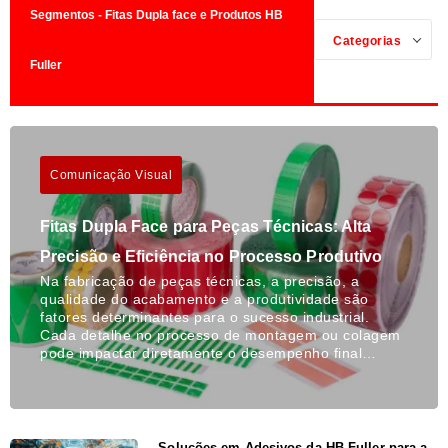
Segmentos - Fitas Dupla face e Produtos HB
Categorias
Fuller
Comunicação Visual
Fitas Dupla Face para Peças Técnicas: Alta
Precisão e Eficiência no Processo Produtivo
Na fabricação de peças técnicas, a precisão, a
qualidade do acabamento e a produtividade são
fatores determinantes para o sucesso industrial.
Cada detalhe no processo de montagem ou colagem
pode impactar diretamente o desempenho final…
Soluções em Adesivos da HB Fuller para a