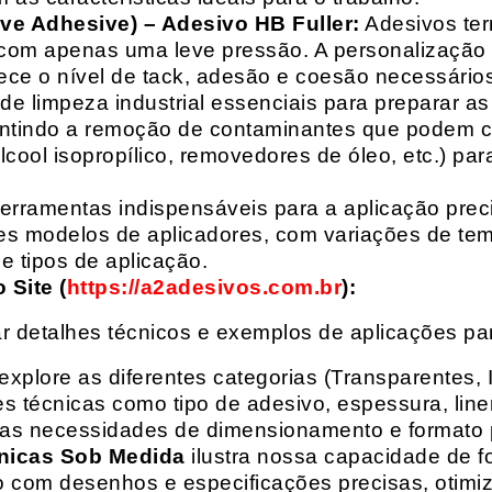
ive Adhesive) – Adesivo HB Fuller:
Adesivos ter
com apenas uma leve pressão. A personalização 
rece o nível de tack, adesão e coesão necessários
e limpeza industrial essenciais para preparar as
arantindo a remoção de contaminantes que podem
álcool isopropílico, removedores de óleo, etc.) p
erramentas indispensáveis para a aplicação preci
es modelos de aplicadores, com variações de tem
e tipos de aplicação.
Site (
https://a2adesivos.com.br
):
r detalhes técnicos e exemplos de aplicações p
 explore as diferentes categorias (Transparentes, 
 técnicas como tipo de adesivo, espessura, liner
suas necessidades de dimensionamento e formato 
nicas Sob Medida
ilustra nossa capacidade de fo
o com desenhos e especificações precisas, otim