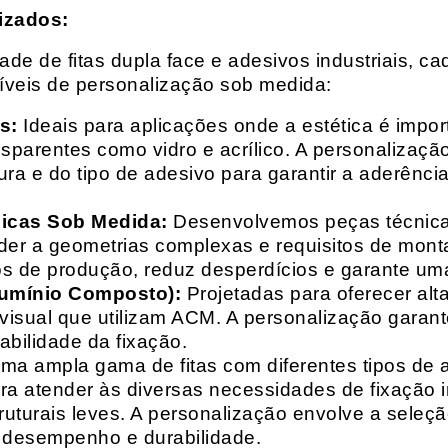
izados:
e de fitas dupla face e adesivos industriais, ca
síveis de personalização sob medida:
s:
Ideais para aplicações onde a estética é impo
ransparentes como vidro e acrílico. A personaliza
ura e do tipo de adesivo para garantir a aderênc
nicas Sob Medida:
Desenvolvemos peças técnicas
nder a geometrias complexas e requisitos de mon
s de produção, reduz desperdícios e garante uma
lumínio Composto):
Projetadas para oferecer alt
isual que utilizam ACM. A personalização garante
abilidade da fixação.
a ampla gama de fitas com diferentes tipos de ade
para atender às diversas necessidades de fixação
uturais leves. A personalização envolve a seleçã
o desempenho e durabilidade.