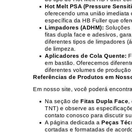
Hot Melt PSA (Pressure Sensit
oferecendo uma união imediata 
específica da HB Fuller que ofe
Limpadores (ADHM):
Soluções d
fitas dupla face e adesivos, g
diferentes tipos de limpadores (
de limpeza.
Aplicadores de Cola Quente:
F
em bastão. Oferecemos diferent
diferentes volumes de produção 
Referências de Produtos em Nosso 
Em nosso site, você poderá encontra
Na seção de
Fitas Dupla Face
,
TNT) e observe as especificações
contato conosco para discutir 
A página dedicada a
Peças Téc
cortadas e formatadas de acord