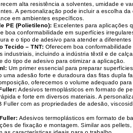
recem alta resistência a solventes, umidade e va
entes. A personalização pode incluir a escolha da 
ance em ambientes específicos.
 PE (Polietileno):
Excelentes para aplicações 
e boa conformabilidade em superfícies irregulare
a e o tipo de adesivo para atender a diferentes
o Tecido – TNT:
Oferecem boa conformabilidade e
 industriais, incluindo a indústria têxtil e de ca
 do tipo de adesivo para otimizar a aplicação.
ml:
Um primer essencial para preparar superfícies
do uma adesão forte e duradoura das fitas dupla f
composição, oferecemos o volume adequado para 
uller:
Adesivos termoplásticos em formato de pell
ápida e forte em diversos materiais. A personali
HB Fuller com as propriedades de adesão, viscos
uller:
Adesivos termoplásticos em formato de bas
ações de fixação e montagem. Similar aos pellets
 as características ideais para o trabalho.