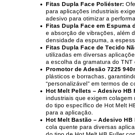
Fitas Dupla Face Poliéster:
Ofe
para aplicações industriais exig
adesivo para otimizar a perform
Fitas Dupla Face em Espuma de
e absorção de vibrações, além d
densidade da espuma, a espessur
Fitas Dupla Face de Tecido Nã
utilizadas em diversas aplicações
a escolha da gramatura do TNT e
Promotor de Adesão 7225 940
plásticos e borrachas, garantin
“personalizável” em termos de 
Hot Melt Pellets – Adesivo HB F
industriais que exigem colagem r
do tipo específico de Hot Melt 
para a aplicação.
Hot Melt Bastão – Adesivo HB F
cola quente para diversas aplic
do tipo de Hot Melt HB Fuller com