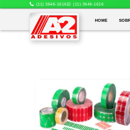
(11) 3646-1616
(11) 3646-1616
HOME
SOB