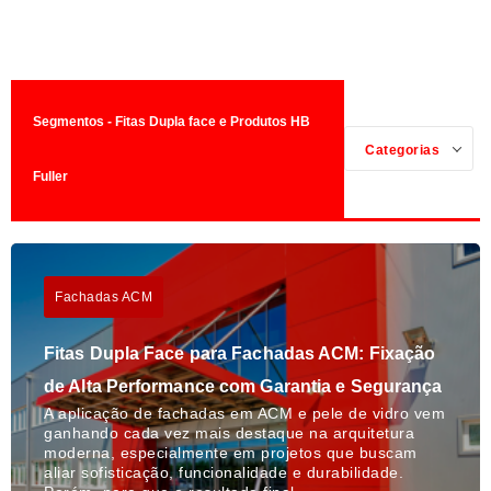
Segmentos - Fitas Dupla face e Produtos HB
Categorias
Fuller
Fachadas ACM
Fitas Dupla Face para Fachadas ACM: Fixação
de Alta Performance com Garantia e Segurança
A aplicação de fachadas em ACM e pele de vidro vem
ganhando cada vez mais destaque na arquitetura
moderna, especialmente em projetos que buscam
aliar sofisticação, funcionalidade e durabilidade.