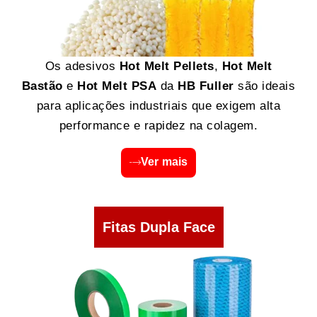
Os adesivos
Hot Melt Pellets
,
Hot Melt
Bastão
e
Hot Melt PSA
da
HB Fuller
são ideais
para aplicações industriais que exigem alta
performance e rapidez na colagem.
Ver mais
Fitas Dupla Face