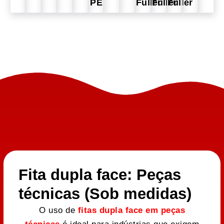
PE
Fuller
Fuller
Fuller
Fita dupla face: Peças
técnicas (Sob medidas)
O uso de
fitas dupla face em peças