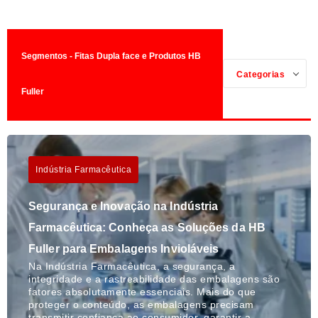
Segmentos - Fitas Dupla face e Produtos HB
Categorias
Fuller
Indústria Farmacêutica
Segurança e Inovação na Indústria
Farmacêutica: Conheça as Soluções da HB
Fuller para Embalagens Invioláveis
Na Indústria Farmacêutica, a segurança, a
integridade e a rastreabilidade das embalagens são
fatores absolutamente essenciais. Mais do que
proteger o conteúdo, as embalagens precisam
transmitir confiança ao consumidor, garantir a