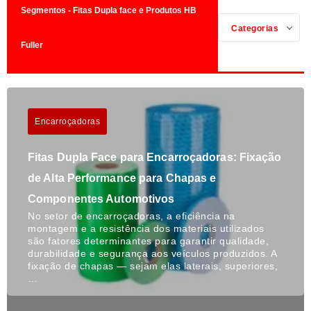
Segmentos - Fitas Dupla face e Produtos HB
Categorias
Fuller
Encarroçadoras
Fitas Dupla Face para Encarroçadoras: Fixação
de Alta Performance para Chapas e
Componentes Automotivos
No setor de encarroçadoras, a eficiência na
montagem e a resistência dos materiais utilizados
são fatores determinantes para garantir qualidade,
durabilidade e segurança aos veículos produzidos. A
fixação de chapas — sejam elas laterais, superiores,
…