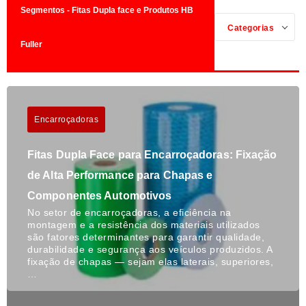
Segmentos - Fitas Dupla face e Produtos HB
Categorias
Fuller
Encarroçadoras
Fitas Dupla Face para Encarroçadoras: Fixação
de Alta Performance para Chapas e
Componentes Automotivos
No setor de encarroçadoras, a eficiência na
montagem e a resistência dos materiais utilizados
são fatores determinantes para garantir qualidade,
durabilidade e segurança aos veículos produzidos. A
fixação de chapas — sejam elas laterais, superiores,
…