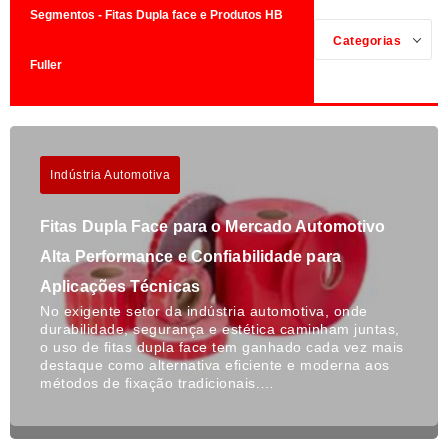
Segmentos - Fitas Dupla face e Produtos HB
Categorias
Fuller
Indústria Automotiva
Fitas Dupla Face para o Mercado Automotivo
Alta Performance e Confiabilidade para
Aplicações Técnicas
No exigente setor da indústria automotiva, onde
durabilidade, segurança e estética caminham juntas,
o uso de fitas dupla face tem ganhado cada vez mais
destaque como alternativa eficiente e moderna aos
métodos de fixação tradicionais.…