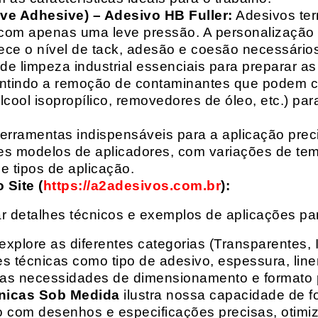
ive Adhesive) – Adesivo HB Fuller:
Adesivos ter
com apenas uma leve pressão. A personalização 
rece o nível de tack, adesão e coesão necessários
e limpeza industrial essenciais para preparar as
arantindo a remoção de contaminantes que podem
álcool isopropílico, removedores de óleo, etc.) p
erramentas indispensáveis para a aplicação preci
es modelos de aplicadores, com variações de tem
e tipos de aplicação.
Site (
https://a2adesivos.com.br
):
r detalhes técnicos e exemplos de aplicações p
 explore as diferentes categorias (Transparentes, 
 técnicas como tipo de adesivo, espessura, liner
suas necessidades de dimensionamento e formato 
nicas Sob Medida
ilustra nossa capacidade de fo
o com desenhos e especificações precisas, otim