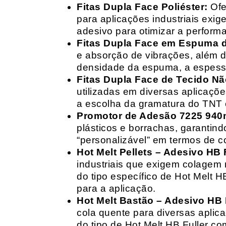
Fitas Dupla Face Poliéster:
Ofe
para aplicações industriais exig
adesivo para otimizar a perform
Fitas Dupla Face em Espuma de
e absorção de vibrações, além d
densidade da espuma, a espessur
Fitas Dupla Face de Tecido Nã
utilizadas em diversas aplicações
a escolha da gramatura do TNT e
Promotor de Adesão 7225 940
plásticos e borrachas, garantin
“personalizável” em termos de 
Hot Melt Pellets – Adesivo HB F
industriais que exigem colagem r
do tipo específico de Hot Melt 
para a aplicação.
Hot Melt Bastão – Adesivo HB F
cola quente para diversas aplic
do tipo de Hot Melt HB Fuller com