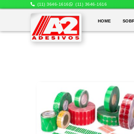
(11) 3646-1616
(11) 3646-1616
HOME
SOB