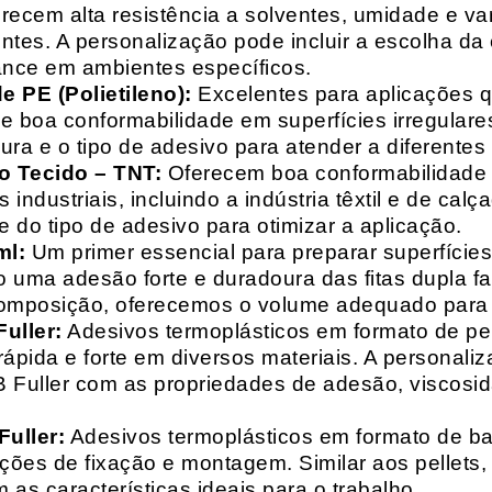
recem alta resistência a solventes, umidade e va
entes. A personalização pode incluir a escolha da 
ance em ambientes específicos.
 PE (Polietileno):
Excelentes para aplicações 
e boa conformabilidade em superfícies irregulare
a e o tipo de adesivo para atender a diferentes
o Tecido – TNT:
Oferecem boa conformabilidade e
 industriais, incluindo a indústria têxtil e de ca
 do tipo de adesivo para otimizar a aplicação.
ml:
Um primer essencial para preparar superfícies
do uma adesão forte e duradoura das fitas dupla f
composição, oferecemos o volume adequado para 
uller:
Adesivos termoplásticos em formato de pell
ápida e forte em diversos materiais. A personali
HB Fuller com as propriedades de adesão, viscos
uller:
Adesivos termoplásticos em formato de bas
ações de fixação e montagem. Similar aos pellets
 as características ideais para o trabalho.