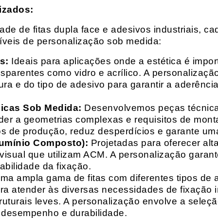
izados:
e de fitas dupla face e adesivos industriais, ca
síveis de personalização sob medida:
s:
Ideais para aplicações onde a estética é impo
ransparentes como vidro e acrílico. A personaliza
ura e do tipo de adesivo para garantir a aderênc
nicas Sob Medida:
Desenvolvemos peças técnicas
nder a geometrias complexas e requisitos de mon
s de produção, reduz desperdícios e garante uma
lumínio Composto):
Projetadas para oferecer alt
isual que utilizam ACM. A personalização garante
abilidade da fixação.
a ampla gama de fitas com diferentes tipos de ade
para atender às diversas necessidades de fixação
uturais leves. A personalização envolve a seleçã
o desempenho e durabilidade.