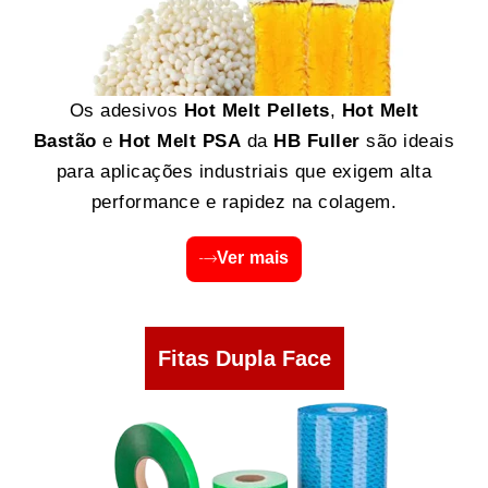
Os adesivos
Hot Melt Pellets
,
Hot Melt
Bastão
e
Hot Melt PSA
da
HB Fuller
são ideais
para aplicações industriais que exigem alta
performance e rapidez na colagem.
Ver mais
Fitas Dupla Face